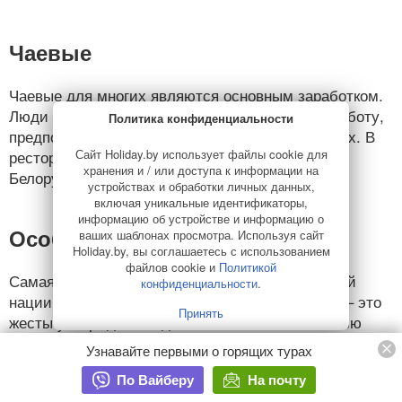
Чаевые
Чаевые для многих являются основным заработком.
Люди идут на заведомо низкооплачиваемую работу,
Политика конфиденциальности
предполагая свой будущий доход в виде чаевых. В
ресторане они - 4-7 евро, горничным - 1-2 евро.
Сайт Holiday.by использует файлы cookie для
хранения и / или доступа к информации на
Белорусы редко дают «на чай».
устройствах и обработки личных данных,
включая уникальные идентификаторы,
информацию об устройстве и информацию о
Особенности страны и нации
ваших шаблонах просмотра. Используя сайт
Holiday.by, вы соглашаетесь с использованием
файлов cookie и
Политикой
Самая ярко выраженная особенность болгарской
конфиденциальности
.
нации, с которой сталкивается каждый турист, – это
Принять
жесты утверждения «да» и «нет». Они полностью
противоположны нашим жестам: знак согласия –
Узнавайте первыми о горящих турах
качание головой слева направо (как наше «нет»),
По Вайберу
На почту
отрицание – кивание головой (как наше «да»).