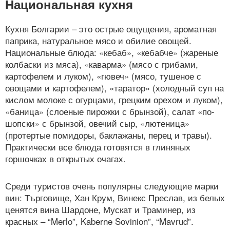
Национальная кухня
Кухня Болгарии – это острые ощущения, ароматная
паприка, натуральное мясо и обилие овощей.
Национальные блюда: «кебаб», «кебабче» (жареные
колбаски из мяса), «каварма» (мясо с грибами,
картофелем и луком), «гювеч» (мясо, тушеное с
овощами и картофелем), «таратор» (холодный суп на
кислом молоке с огурцами, грецким орехом и луком),
«баница» (слоеные пирожки с брынзой), салат «по-
шопски» с брынзой, овечий сыр, «лютеница»
(протертые помидоры, баклажаны, перец и травы).
Практически все блюда готовятся в глиняных
горшочках в открытых очагах.
Среди туристов очень популярны следующие марки
вин: Търговище, Хан Крум, Винекс Преслав, из белых
ценятся вина Шардоне, Мускат и Траминер, из
красных – “Merlo”, Kaberne Sovinion”, “Mavrud”.