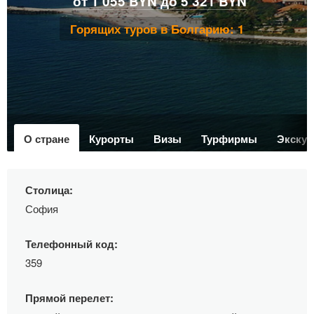
от 1 055 BYN до 5 321 BYN
Горящих туров в Болгарию: 1
О стране
Курорты
Визы
Турфирмы
Экскур
Столица:
София
Телефонный код:
359
Прямой перелет: