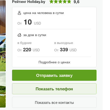
9,6
Рейтинг Holiday.by
цена на человека в сутки
10
От
USD
за дом в сутки
в будние
в выходные
220
339
От
USD
От
USD
Подробнее о ценах
Отправить заявку
Показать телефон
Показать все контакты