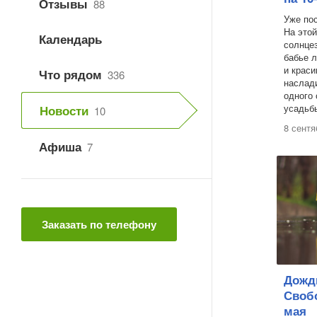
Отзывы
88
Уже по
На это
Календарь
солнце
бабье л
и краси
Что рядом
336
наслад
одного 
усадьбы
Новости
10
8 сентя
Афиша
7
Заказать по телефону
Дожди
Своб
мая