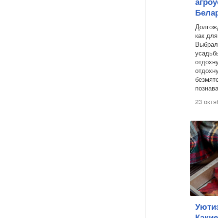
агроу
Бела
Долгож
как для
Выбрал
усадьбы
отдохн
отдохну
безмяте
познава
23 октя
Уюти
Каки