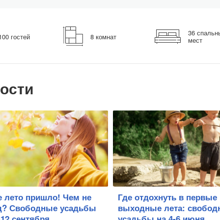
36 спальн
100 гостей
8 комнат
мест
ости
 лето пришло! Чем не
Где отдохнуть в первые
д? Свободные усадьбы
выходные лета: свобод
-12 сентября
усадьбы на 4-6 июня