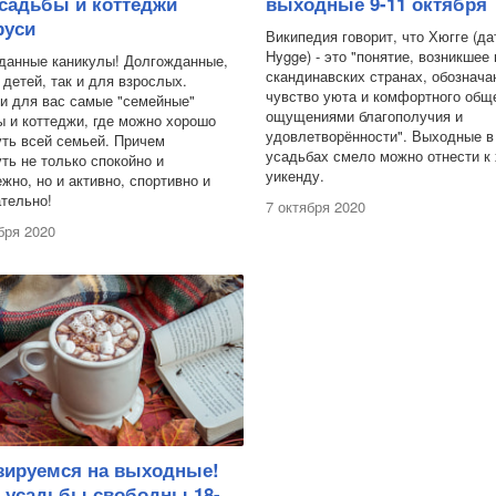
садьбы и коттеджи
выходные 9-11 октября
руси
Википедия говорит, что Хюгге (да
Hygge) - это "понятие, возникшее 
данные каникулы! Долгожданные,
скандинавских странах, обознач
 детей, так и для взрослых.
чувство уюта и комфортного общ
и для вас самые "семейные"
ощущениями благополучия и
 и коттеджи, где можно хорошо
удовлетворённости". Выходные в
уть всей семьей. Причем
усадьбах смело можно отнести к 
ть не только спокойно и
уикенду.
жно, но и активно, спортивно и
тельно!
7 октября 2020
бря 2020
зируемся на выходные!
е усадьбы свободны 18-