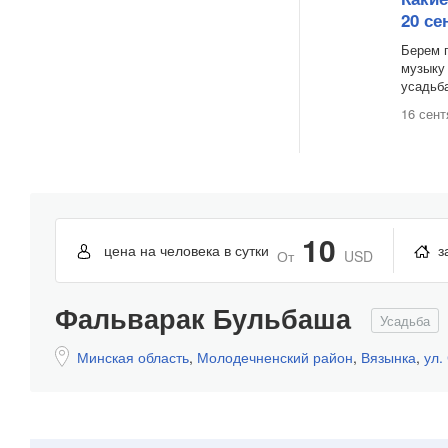
20 се
Берем 
музыку 
усадьба
16 сент
10
цена на человека в сутки
з
От
USD
Фальварак Бульбаша
Усадьба
Минская область
,
Молодечненский район
,
Вязынка
,
ул.