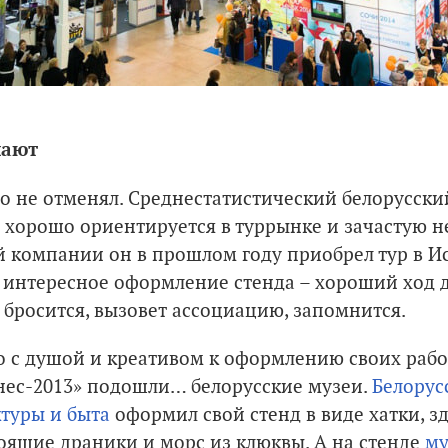
чают
о не отменял. Среднестатистический белорусский
ь хорошо ориентируется в туррынке и зачастую н
ой компании он в прошлом году приобрел тур в 
а интересное оформление стенда – хороший ход 
а бросится, вызовет ассоциацию, запомнится.
но с душой и креативом к оформлению своих рабо
нес-2013» подошли… белорусские музеи.
Белорус
туры и быта
оформил свой стенд в виде хатки, з
оящие драники и морс из клюквы. А на стенде
му