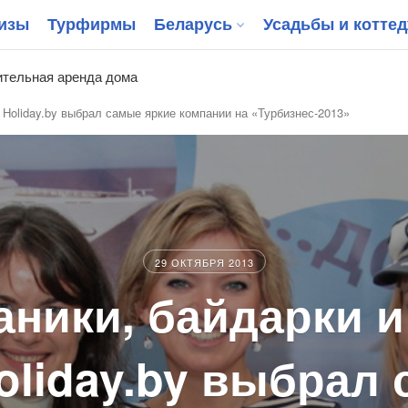
изы
Турфирмы
Беларусь
Усадьбы и котте
тельная аренда дома
. Holiday.by выбрал самые яркие компании на «Турбизнес-2013»
29 ОКТЯБРЯ 2013
аники, байдарки и
oliday.by выбрал