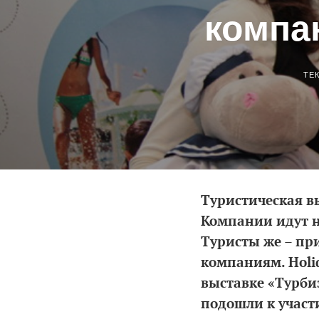
компа
ТЕ
Туристическая в
Компании идут на
Туристы же – при
компаниям. Holi
выставке «Турби
подошли к участи