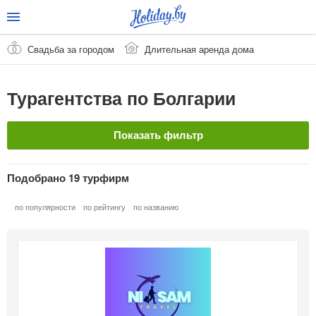
Свадьба за городом
Длительная аренда дома
Турагентства по Болгарии
Показать фильтр
Страна
Очистить
Подобрано 19 турфирм
Болгария
по популярности
по рейтингу
по названию
Название
В рассрочку
Горящие туры