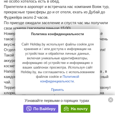
не особо хотелось есть в обед.
Прилетели в аэропорт и встречала нас компания Вояж тур,
прекрасные трансферы до и от отеля, ехать из Дубай до
Фуджейра около 2 часов.
По приезде ожидали заселение и спустя час мы получили
свои номера (заселили раньше 15:00).
Номера уютные, просторные, чистые, комфортные, всё
Политика конфиденциальности
такое новое и аккуратное, по всей территории отеля очень
вкусно пахнет диффузорами !
Сайт Holiday.by использует файлы cookie для
хранения и / или доступа к информации на
Отдельное спасибо выражаем персоналу данного отеля!
устройствах и обработки личных данных,
Такой уборки номеров не видела никогда. Все вещи
включая уникальные идентификаторы,
аккуратно сложены, каждая баночка к баночке, вся
информацию об устройстве и информацию о
косметика карандаш к карандашу под линеечку !
ваших шаблонах просмотра. Используя сайт
Наполненность номера 10 из 10, помимо платного бара , в
Holiday.by, вы соглашаетесь с использованием
каждом номере капсульные кофемашины и очень вкусный
файлов cookie и
Политикой
конфиденциальности
.
чай.
Территория отеля аккуратная, бассейны чистые и не пахнут
Принять
хлоркой. Единственный минус, это нехватка лежаков на
пляже, возле бассейнов всегда свободные, а в 7:00 утра на
Узнавайте первыми о горящих турах
пляже мест уже не найдешь. Трансфер до Dubai mall от
По Вайберу
На почту
отеля не ходит, мы арендовывали машину с водителем на
целый день и катались по Дубай в любые точки и