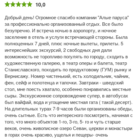
10,0
Добрый день! Огромное спасибо компании "Алые паруса"
за профессионально организованный отдых. Все было
безупречно. И встреча ночью в аэропорту, и ночное
заселение в отель и услуги встречающей стороны. Была
полноценных 7 дней, плюс ночные вылеты, прилеты. 5
интереснейших экскурсий, 2 свободных дня дали
возможность не торопливо погулять по городу, сходить в
художественную галерею, в театр оперы и балета, театр
Станиславского, походить по продуктовому (ГУМ) рынку и
Вернисажу. Номер чистенький, есть холодильник, чайник,
фен, сейф и полотенца и тапочки. Завтраки - шведский
стол, мне поесть хватало, особенно понравились местные
сыры. Экскурсионное сопровождение супер, в автобусах
был вайфай, вода и угощение местная гата ( такой десерт).
На длительных турах 7-9 часов были организованы обеды,
очень сытные. Есть что интересного посмотреть, начиная с
того, что много объектов 1-го, 3-го, 5- го и чуть старше
веков, очень живописное озеро Севан, церкви и монастыри
в горах очень красиво, ущелья и пещеры- очень