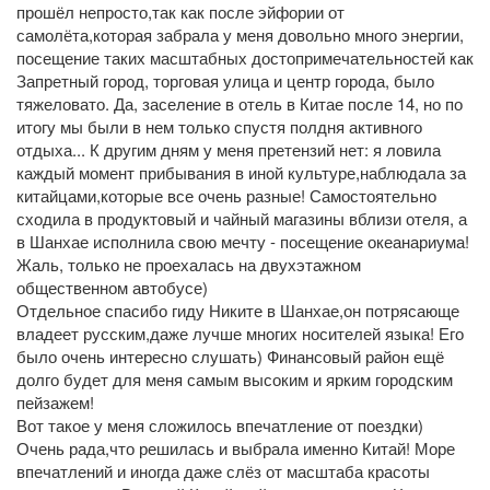
прошёл непросто,так как после эйфории от
самолёта,которая забрала у меня довольно много энергии,
посещение таких масштабных достопримечательностей как
Запретный город, торговая улица и центр города, было
тяжеловато. Да, заселение в отель в Китае после 14, но по
итогу мы были в нем только спустя полдня активного
отдыха... К другим дням у меня претензий нет: я ловила
каждый момент прибывания в иной культуре,наблюдала за
китайцами,которые все очень разные! Самостоятельно
сходила в продуктовый и чайный магазины вблизи отеля, а
в Шанхае исполнила свою мечту - посещение океанариума!
Жаль, только не проехалась на двухэтажном
общественном автобусе)
Отдельное спасибо гиду Никите в Шанхае,он потрясающе
владеет русским,даже лучше многих носителей языка! Его
было очень интересно слушать) Финансовый район ещё
долго будет для меня самым высоким и ярким городским
пейзажем!
Вот такое у меня сложилось впечатление от поездки)
Очень рада,что решилась и выбрала именно Китай! Море
впечатлений и иногда даже слёз от масштаба красоты