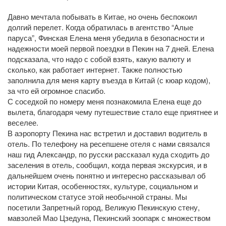
Давно мечтала побывать в Китае, но очень беспокоил
долгий перелет. Когда обратилась в агентство “Алые
паруса”, Финская Елена меня убедила в безопасности и
надежности моей первой поездки в Пекин на 7 дней. Елена
подсказала, что надо с собой взять, какую валюту и
сколько, как работает интернет. Также полностью
заполнила для меня карту въезда в Китай (с кюар кодом),
за что ей огромное спасибо.
С соседкой по номеру меня познакомила Елена еще до
вылета, благодаря чему путешествие стало еще приятнее и
веселее.
В аэропорту Пекина нас встретил и доставил водитель в
отель. По телефону на ресепшене отеля с нами связался
наш гид Александр, по русски рассказал куда сходить до
заселения в отель, сообщил, когда первая экскурсия, и в
дальнейшем очень понятно и интересно рассказывал об
истории Китая, особенностях, культуре, социальном и
политическом статусе этой необычной страны. Мы
посетили Запретный город, Великую Пекинскую стену,
мавзолей Мао Цзедуна, Пекинский зоопарк с множеством