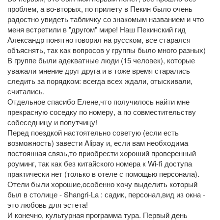
проблем, а во-вторых, по прилету в Пекин было очень
радостно увидеть табличку со знакомым названием и что
меня встретили в "другом" мире! Наш Пекинский гид
Александр понятно говорил на русском, все старался
объяснять, так как вопросов у группы было много разных)
В группе были адекватные люди (15 человек), которые
уважали мнение друг друга и в тоже время старались
следить за порядком: всегда всех ждали, отыскивали,
считались.
Отдельное спасибо Елене,что получилось найти мне
прекрасную соседку по номеру, а по совместительству
собеседницу и попутчицу!
Перед поездкой настоятельно советую (если есть
возможность) завести Alipay и, если вам необходима
постоянная связь,то приобрести хороший проверенный
роуминг, так как без китайского номера к Wi-fi доступа
практически нет (только в отеле с помощью персонала).
Отели были хорошие,особенно хочу выделить который
был в столице - Shangri-La : садик, персонал,вид из окна -
это любовь для эстета!
И конечно, культурная программа тура. Первый день