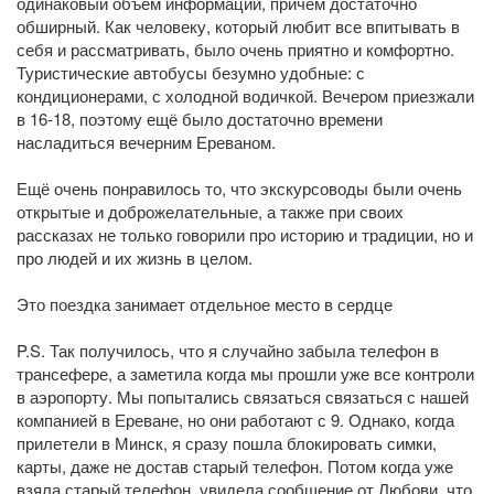
одинаковый объём информации, причём достаточно
обширный. Как человеку, который любит все впитывать в
себя и рассматривать, было очень приятно и комфортно.
Туристические автобусы безумно удобные: с
кондиционерами, с холодной водичкой. Вечером приезжали
в 16-18, поэтому ещё было достаточно времени
насладиться вечерним Ереваном.
Ещё очень понравилось то, что экскурсоводы были очень
открытые и доброжелательные, а также при своих
рассказах не только говорили про историю и традиции, но и
про людей и их жизнь в целом.
Это поездка занимает отдельное место в сердце
P.S. Так получилось, что я случайно забыла телефон в
трансефере, а заметила когда мы прошли уже все контроли
в аэропорту. Мы попытались связаться связаться с нашей
компанией в Ереване, но они работают с 9. Однако, когда
прилетели в Минск, я сразу пошла блокировать симки,
карты, даже не достав старый телефон. Потом когда уже
взяла старый телефон, увидела сообщение от Любови, что