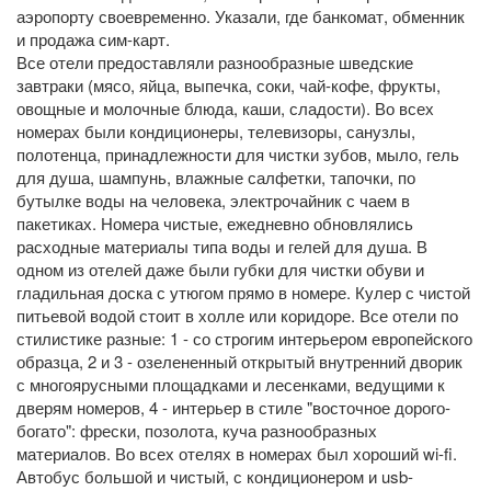
аэропорту своевременно. Указали, где банкомат, обменник
и продажа сим-карт.
Все отели предоставляли разнообразные шведские
завтраки (мясо, яйца, выпечка, соки, чай-кофе, фрукты,
овощные и молочные блюда, каши, сладости). Во всех
номерах были кондиционеры, телевизоры, санузлы,
полотенца, принадлежности для чистки зубов, мыло, гель
для душа, шампунь, влажные салфетки, тапочки, по
бутылке воды на человека, электрочайник с чаем в
пакетиках. Номера чистые, ежедневно обновлялись
расходные материалы типа воды и гелей для душа. В
одном из отелей даже были губки для чистки обуви и
гладильная доска с утюгом прямо в номере. Кулер с чистой
питьевой водой стоит в холле или коридоре. Все отели по
стилистике разные: 1 - со строгим интерьером европейского
образца, 2 и 3 - озелененный открытый внутренний дворик
с многоярусными площадками и лесенками, ведущими к
дверям номеров, 4 - интерьер в стиле "восточное дорого-
богато": фрески, позолота, куча разнообразных
материалов. Во всех отелях в номерах был хороший wi-fi.
Автобус большой и чистый, с кондиционером и usb-