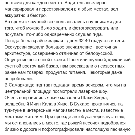
портами для каждого места. Водитель ювелирно
маневрировал и перестраивался в любых местах, вел
аккуратно и быстро.
Во время экскурсий все пользовались наушниками для
того, чтоб можно было ходить и фотографировать или
покупать что-либо одновременно слушая гида.
Погода была крайне жаркая - днем 32-40 градусов в тени.
Экскурсии оказали большое впечатление - восточная
архитектура, совершенно отличная от белорусской.
Ощущение восточной сказки. Посетили шумный, крикливый
суетной восточный базар, нам рассказали о неизвестных
ранее нам товарах, продуктах питания. Некоторые даже
попробовали.
В Самарканде гид так подгадал время вечером, что мы на
центральной площади посмотрели лазерное шоу.
Очень понравились яркие мавзолеи Шахи-Зинда,
волшебный Ичан-Кала в Хиве. В Бухаре прокатились на
тук-туке в интересные малоизвестные места, известные
местным жителям. При проезде автобуса через пустыню,
мы остановились в месте, где рыжий песочек подобрался
близко к дороге и пофотографировали настоящую песчаную