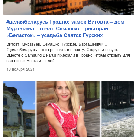
#целаябеларусь Гродно: замок Витовта – дом
Муравьёва – отель Семашко – ресторан
«Беласток» – усадьба Святск Гурских
Витовт, Муравьёв, Семашко, Гурские, Барташевичи...
#целаябеларусь - это про знать и шляхту. Старую и новую.
Вместе с Samsung Belarus приехали в Гродно, чтобы открыть для
вас новые места и людей.
18 ноября 2021