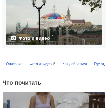
5
Фото и видео
Описание
Фото и видео
5
Как добраться
Где отд
Что почитать