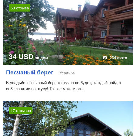
53 отзыва
34 USD
за дом
234 фото
Песчаный берег
Усадьба
В усадьбе «Песчаный берег» скучно не будет, каждый найдет
себе занятие по вкусу! Так же можем ор...
17 отзывов