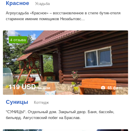
Красное
Усадьба
Агроусадьба «Красное» – восстановленное в стиле бутик-отеля
старинное имение помещиков Незабытовс...
4 отзыва
119 USD
за дом
65 фото
Суницы
Коттедж
"СУНИЦЫ". Отдельный дом. Закрытый двор. Баня, бассейн,
бильярд. Августовский побег на Браслав.