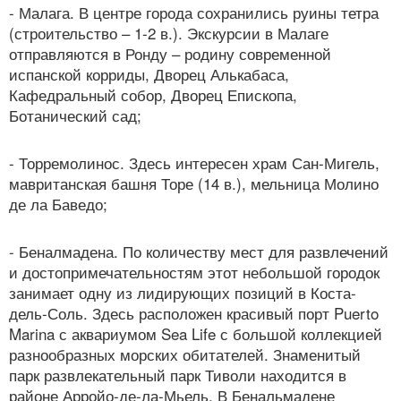
- Малага. В центре города сохранились руины тетра
(строительство – 1-2 в.). Экскурсии в Малаге
отправляются в Ронду – родину современной
испанской корриды, Дворец Алькабаса,
Кафедральный собор, Дворец Епископа,
Ботанический сад;
- Торремолинос. Здесь интересен храм Сан-Мигель,
мавританская башня Торе (14 в.), мельница Молино
де ла Баведо;
- Беналмадена. По количеству мест для развлечений
и достопримечательностям этот небольшой городок
занимает одну из лидирующих позиций в Коста-
дель-Соль. Здесь расположен красивый порт Puerto
Marina с аквариумом Sea Life с большой коллекцией
разнообразных морских обитателей. Знаменитый
парк развлекательный парк Тиволи находится в
районе Арройо-де-ла-Мьель. В Бенальмадене