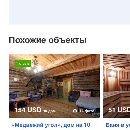
Похожие объекты
1 отзыв
154 USD
51 US
за дом
14 фото
«Медвежий угол», дом на 10
Баня в 