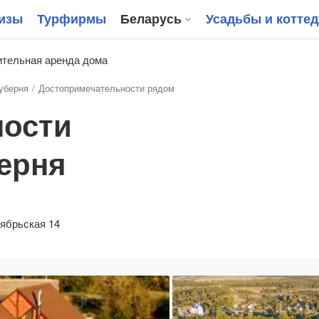
изы
Турфирмы
Беларусь
Усадьбы и котте
тельная аренда дома
уберня
Достопримечательности рядом
ности
берня
ябрьская 14