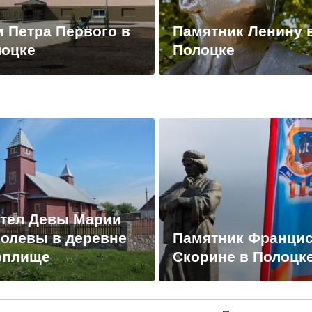
 Петра Первого в
Памятник Ленину 
лоцке
Полоцке
тел Девы Марии
олевы в деревне
Памятник Франци
рплище
Скорине в Полоцк