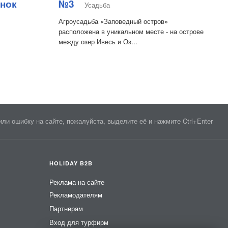
нок
№3
Усадьба
Агроусадьба «Заповедный остров»
расположена в уникальном месте - на острове
между озер Ивесь и Оз...
ли ошибку на сайте, пожалуйста, выделите её и нажмите Ctrl+Enter
HOLIDAY B2B
Реклама на сайте
Рекламодателям
Партнерам
Вход для турфирм