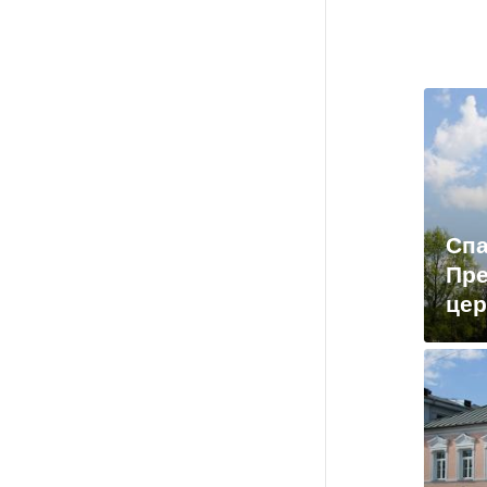
Спа
Пр
цер