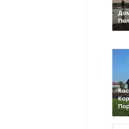
Дом
По
Кос
Кор
По