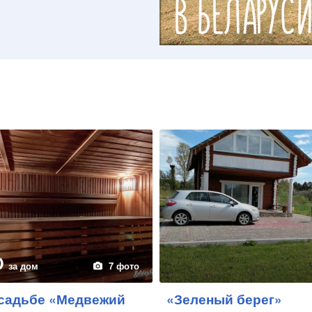
D
за дом
7 фото
усадьбе «Медвежий
«Зеленый берег»