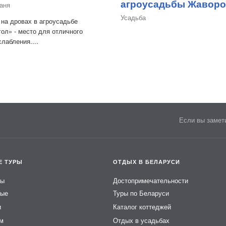
агроусадьбы Жаворо
аня
Усадьба
 на дровах в агроусадьбе
ол» - место для отличного
лабления....
Если вы замети
Е ТУРЫ
ОТДЫХ В БЕЛАРУСИ
ры
Достопримечательности
ные
Туры по Беларуси
и
Каталог коттеджей
ем
Отдых в усадьбах