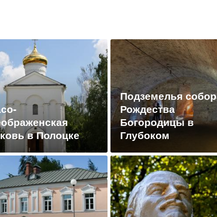
Подземелья собор
со-
Рождества
еображенская
Богородицы в
ковь в Полоцке
Глубоком