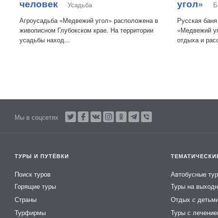
человек
угол»
Усадьба
Б
Агроусадьба «Медвежий угол» расположена в
Русская баня
живописном Глубокском крае. На территории
«Медвежий уг
усадьбы наход...
отдыха и расс
Мы в соцсетях
ТУРЫ И ПУТЁВКИ
ТЕМАТИЧЕСКИ
Поиск туров
Автобусные ту
Горящие туры
Туры на выход
Страны
Отдых с детьм
Турфирмы
Туры с лечени