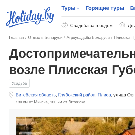
Туры
Горящие туры
В
Свадьба за городом
Дли
Главная
Отдых в Беларуси
Агроусадьбы Беларуси
Плисская Г
Достопримечатель
возле Плисская Гу
Усадьба
Витебская область
,
Глубокский район
,
Плиса
,
улица Окт
180 км от Минска,
180 км от Витебска