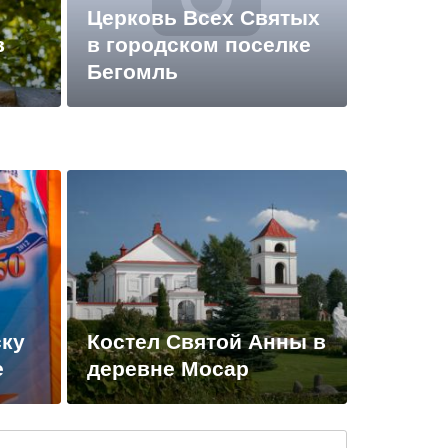
Церковь Всех Святых
в
в городском поселке
Бегомль
ску
Костел Святой Анны в
е
деревне Мосар