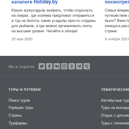
каталоге Holiday.by
посмотрет
Какую агроусадьбу выбрать, чтобы отдохнуть
Семья вперв
на озерах, где хозяева предложат отправиться
путешествие 
в тур на болота, какие усадьбы просто созданы
было? Вместе
для рыбаков, а где можно организовать охоту
конкурса рас
на высшем уровне. Читайте в обзоре!
стране.
25 мая 2020
9 ноября 202
Мы в соцсетях
ТУРЫ И ПУТЁВКИ
ТЕМАТИЧЕСКИ
Поиск туров
Автобусные ту
Горящие туры
Туры на выход
Страны
Отдых с детьм
Турфирмы
Туры с лечени