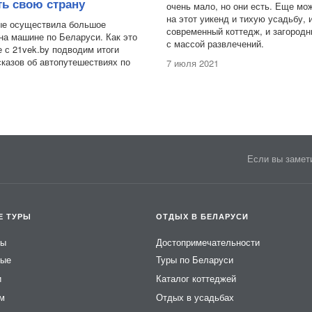
ь свою страну
очень мало, но они есть. Еще мо
на этот уикенд и тихую усадьбу,
ые осуществила большое
современный коттедж, и загород
на машине по Беларуси. Как это
с массой развлечений.
 с 21vek.by подводим итоги
сказов об автопутешествиях по
7 июля 2021
1
Если вы замети
Е ТУРЫ
ОТДЫХ В БЕЛАРУСИ
ры
Достопримечательности
ные
Туры по Беларуси
и
Каталог коттеджей
ем
Отдых в усадьбах