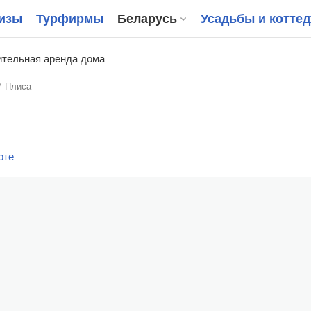
изы
Турфирмы
Беларусь
Усадьбы и котте
тельная аренда дома
Плиса
рте