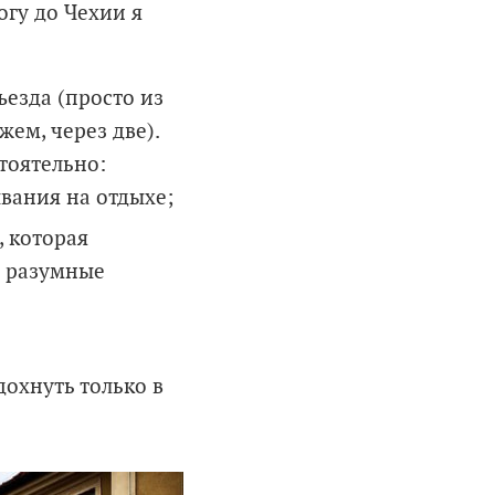
огу до Чехии я
езда (просто из
жем, через две).
тоятельно:
ывания на отдыхе;
, которая
а разумные
дохнуть только в