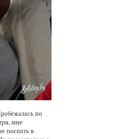
Пробежалась по
три, мне
е поспать в