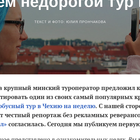
ем недорогой тур
ТЕКСТ И ФОТО: ЮЛИЯ ПРОНЧАКОВА
та крупный минский туроператор предложил 
естировать один из своих самый популярных 
обусный тур в Чехию на неделю
.
С нашей стор
дет честный репортаж без рекламных реверанс
ел»
согласилась. Сегодня мы публикуем первую 
ое представлено в ознакомительных целях. Вы 