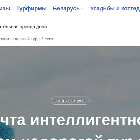
изы
Турфирмы
Беларусь
Усадьбы и котте
тельная аренда дома
ируем недорогой тур в Чехию
8 АВГУСТА 2018
чта интеллигентн