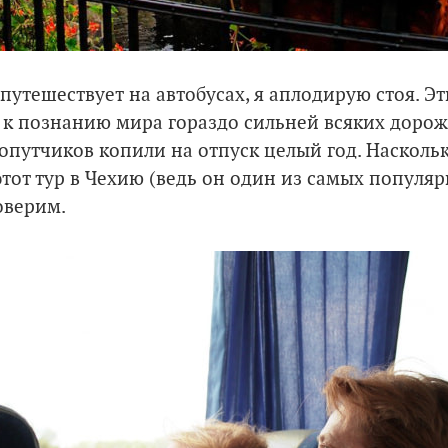
 путешествует на автобусах, я аплодирую стоя. Э
я к познанию мира гораздо сильней всяких дорож
опутчиков копили на отпуск целый год. Насколь
этот тур в Чехию (ведь он один из самых популя
оверим.