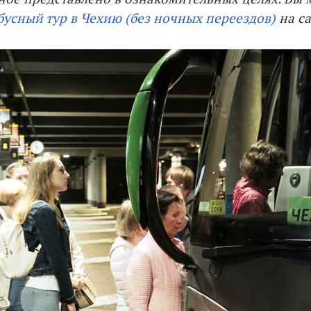
бусный тур в Чехию (без ночных переездов)
на са