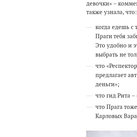
девочки» – комме
также узнала, что:
когда едешь с
Праги тебя заб
Это удобно и э
выбрать не то
что «Респекто
предлагает ав
деньги»;
что гид Рита
–
что Прага тож
Карловых Вара