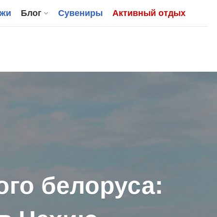
джи
Блог
Сувениры
Активный отдых
ого белоруса: