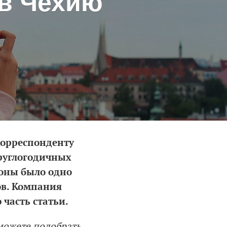
 в Чехию
корреспонденту
круглогодичных
оны было одно
ов. Компания
часть статьи.
можете подобрать