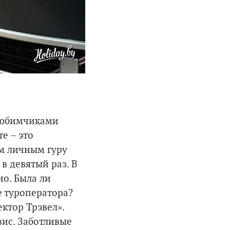
 любимчиками
е – это
 личным гуру
в девятый раз. В
но. Была ли
е туроператора?
ктор Трэвел».
вис. Заботливые