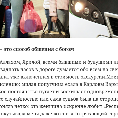
 – это способ общения с богом
, Аллахом, Ярилой, всеми бывшими и будущими
двадцать часов в дороге думается обо всем на свет
ана, уже включенная в стоимость экскурсии.
Моим
сидению: милая попутчица ехала в Карловы Вары 
акое постоянство пугает и восхищает одновремен
се случайностью или сама судьба была на сторон
оняла четко: эта женщина искренне любит «Респе
 окутывала меня даже во сне. «Потрясающий сер