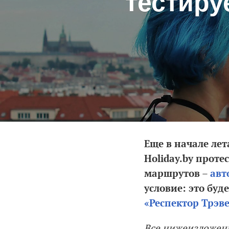
тестиру
Еще в начале ле
Holiday.by прот
маршрутов –
авт
условие: это бу
«Респектор Трэв
Все нижеизложенн