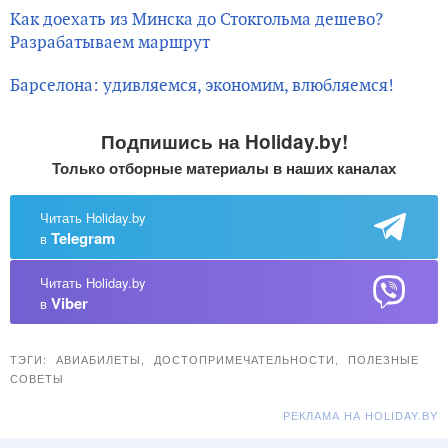
Как доехать из Минска до Стокгольма дешево?
Разрабатываем маршрут
Барселона: удивляемся, экономим, влюбляемся!
Подпишись на Holiday.by!
Только отборные материалы в наших каналах
Читать Holiday.by
Telegram
в
Читать Holiday.by
Viber
в
ТЭГИ:
АВИАБИЛЕТЫ
,
ДОСТОПРИМЕЧАТЕЛЬНОСТИ
,
ПОЛЕЗНЫЕ
СОВЕТЫ
РЕКЛАМА НА HOLIDAY.BY