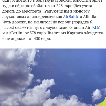
одну и почти 15 в обратную стороны. Взрослый билет
туда и обратно обойдется от 223 евро (без учета
дороги до аэропорта). Радуют цены в июне и у
лоукостовых авиаперевозчиков
AirBaltic
и Alitalia.
Чуть дороже, но значительно короче (порядка 6
часов) окажется путь с лоукостами Estonian Air,
KLM
и AirBerlin: от 378 евро.
обойдется
Вылет из Каунаса
еще дороже – от 430 евро.