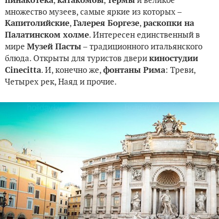
,
,
и великое
пинакотека
катакомбы
термы
множество музеев, самые яркие из которых –
,
,
Капитолийские
Галерея Боргезе
раскопки на
. Интересен единственный в
Палатинском холме
мире
– традиционного итальянского
Музей Пасты
блюда. Открыты для туристов двери
киностудии
. И, конечно же,
: Треви,
Сinecitta
фонтаны Рима
Четырех рек, Наяд и прочие.