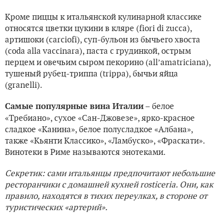
Кроме пиццы к итальянской кулинарной классике
относятся цветки цукини в кляре (fiori di zucca),
артишоки (carciofi), суп-бульон из бычьего хвоста
(coda alla vaccinara), паста с грудинкой, острым
перцем и овечьим сыром пекорино (all’amatriciana),
тушеный рубец-триппа (trippa), бычьи яйца
(granelli).
– белое
Самые популярные вина Италии
«Требиано», сухое «Сан-Джовезе», ярко-красное
сладкое «Канина», белое полусладкое «Албана»,
также «Кьянти Классико», «Ламбуско», «Фраскати».
Винотеки в Риме называются энотеками.
Секретик: сами итальянцы предпочитают небольшие
ресторанчики с домашней кухней rosticeria. Они, как
правило, находятся в тихих переулках, в стороне от
туристических «артерий».