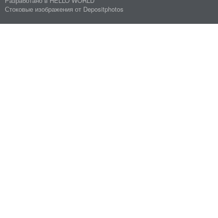
Разработано в
HELLO WORLD
Стоковые изображения от
Depositphotos