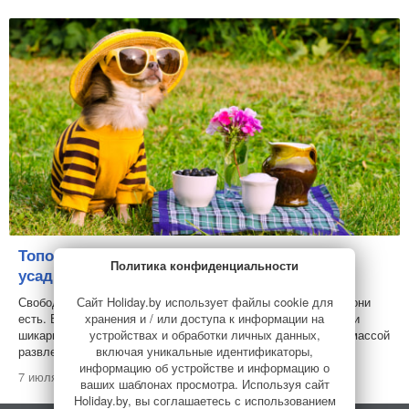
Тополиный пух, жара, июль и свободные
Политика конфиденциальности
усадьбы на 9-11 июля
Сайт Holiday.by использует файлы cookie для
Свободных домов на ближайшие выходные очень мало, но они
хранения и / или доступа к информации на
есть. Еще можно выбрать на этот уикенд и тихую усадьбу, и
устройствах и обработки личных данных,
шикарный современный коттедж, и загородный комплекс с массой
включая уникальные идентификаторы,
развлечений.
информацию об устройстве и информацию о
7 июля 2021
ваших шаблонах просмотра. Используя сайт
Holiday.by, вы соглашаетесь с использованием