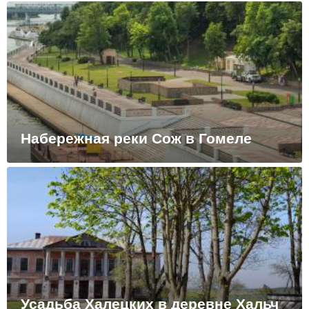
Набережная реки Сож в Гомеле
Усадьба Халецких в деревне Хальч