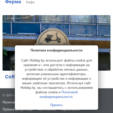
Ферма
Кафе
Политика конфиденциальности
Сайт Holiday.by использует файлы cookie для
хранения и / или доступа к информации на
устройствах и обработки личных данных,
включая уникальные идентификаторы,
Coffee&Toast
Кафе
информацию об устройстве и информацию о
ваших шаблонах просмотра. Используя сайт
Holiday.by, вы соглашаетесь с использованием
файлов cookie и
Политикой
© 2001–2026 Holiday.by
Правила использования сайта
конфиденциальности
.
Политика конфиденциальности
О компании
Принять
Публичный договор
Как платить
Карта сайта