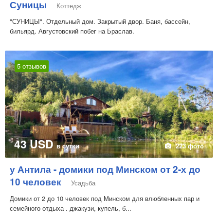
Суницы
Коттедж
"СУНИЦЫ". Отдельный дом. Закрытый двор. Баня, бассейн,
бильярд. Августовский побег на Браслав.
5 отзывов
43 USD
в сутки
223 фото
у Антила - домики под Минском от 2-х до
10 человек
Усадьба
Домики от 2 до 10 человек под Минском для влюбленных пар и
семейного отдыха . джакузи, купель, б...