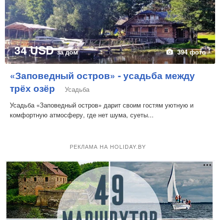
34 USD
за дом
394 фото
«Заповедный остров» - усадьба между
трёх озёр
Усадьба
Усадьба «Заповедный остров» дарит своим гостям уютную и
комфортную атмосферу, где нет шума, суеты...
РЕКЛАМА НА HOLIDAY.BY