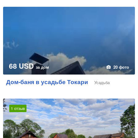
68 USD
за дом
20 фото
Дом-баня в усадьбе Токари
Усадьба
1 отзыв