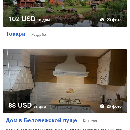
102 USD
за дом
20 фото
Токари
Усадьба
88 USD
за дом
26 фото
Дом в Беловежской пуще
Коттедж
Уютный дом "Великий лес" в одноименной деревне "Великий лес"