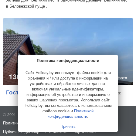
в Беловежской пуще .
Политика конфиденциальности
Сайт Holiday.by использует файлы cookie для
136 USD
за дом
34 фото
хранения и / или доступа к информации на
устройствах и обработки личных данных,
включая уникальные идентификаторы,
Гостевой дом в усадьбе Токари
Коттедж
информацию об устройстве и информацию о
ваших шаблонах просмотра. Используя сайт
Holiday.by, вы соглашаетесь с использованием
файлов cookie и
Политикой
© 2001–2026 Holiday.by
Правила использования сайта
конфиденциальности
.
Политика конфиденциальности
О компании
Принять
Публичный договор
Как платить
Карта сайта