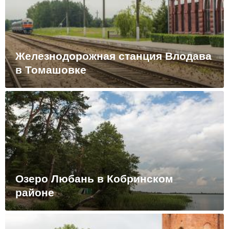
Железнодорожная станция Влодава
в Томашовке
Озеро Любань в Кобринском
районе