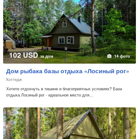
102 USD
за дом
14 фото
Дом рыбака базы отдыха «Лосиный рог»
Коттедж
Хотите отдохнуть в тишине и благоприятных условиях? База
отдыха Лосиный рог - идеальное место для...