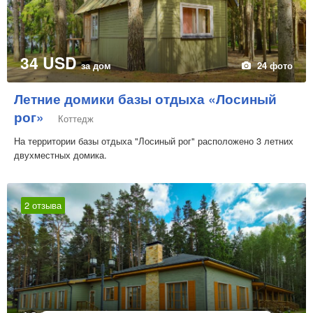
34 USD
за дом
24 фото
Летние домики базы отдыха «Лосиный
рог»
Коттедж
На территории базы отдыха "Лосиный рог" расположено 3 летних
двухместных домика.
2 отзыва