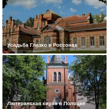
Усадьба Глазко в Россонах
Лютеранская кирха в Полоцке