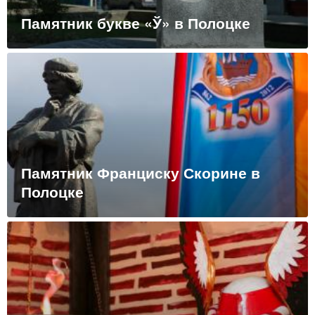
Памятник букве «Ў» в Полоцке
Памятник Франциску Скорине в
Полоцке