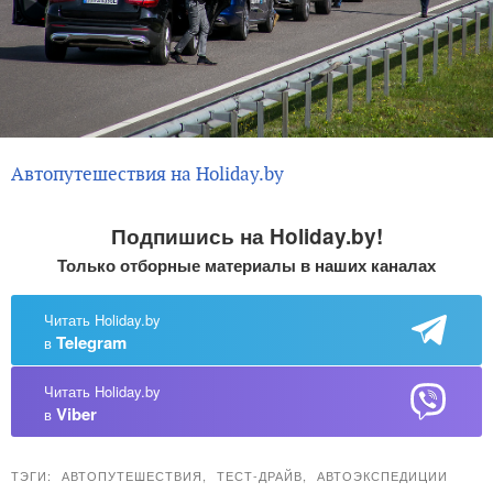
Автопутешествия на Holiday.by
Подпишись на Holiday.by!
Только отборные материалы в наших каналах
Читать Holiday.by
Telegram
в
Читать Holiday.by
Viber
в
ТЭГИ:
АВТОПУТЕШЕСТВИЯ
,
ТЕСТ-ДРАЙВ
,
АВТОЭКСПЕДИЦИИ