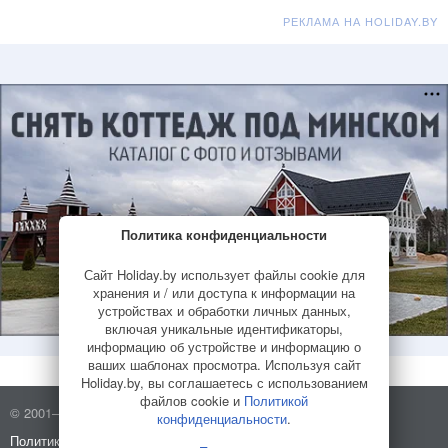
РЕКЛАМА НА HOLIDAY.BY
Политика конфиденциальности
Сайт Holiday.by использует файлы cookie для
хранения и / или доступа к информации на
устройствах и обработки личных данных,
включая уникальные идентификаторы,
информацию об устройстве и информацию о
ваших шаблонах просмотра. Используя сайт
Holiday.by, вы соглашаетесь с использованием
файлов cookie и
Политикой
© 2001–2026 Holiday.by
Правила использования сайта
конфиденциальности
.
Политика конфиденциальности
О компании