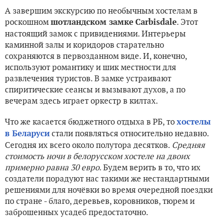
А завершим экскурсию по необычным хостелам в
роскошном
. Этот
шотландском замке
Carbisdale
настоящий замок с привидениями. Интерьеры
каминной залы и коридоров старательно
сохраняются в первозданном виде. И, конечно,
используют романтику и шик местности для
развлечения туристов. В замке устраивают
спиритические сеансы и вызывают духов, а по
вечерам здесь играет оркестр в килтах.
Что же касается бюджетного отдыха в РБ, то
хостелы
стали появляться относительно недавно.
в Беларуси
Сегодня их всего около полутора десятков.
Средняя
стоимость ночи в белорусском хостеле на двоих
примерно равна 30 евро
. Будем верить в то, что их
создатели порадуют нас такими же нестандартными
решениями для ночёвки во время очередной поездки
по стране - благо, деревьев, коровников, тюрем и
заброшенных усадеб предостаточно.