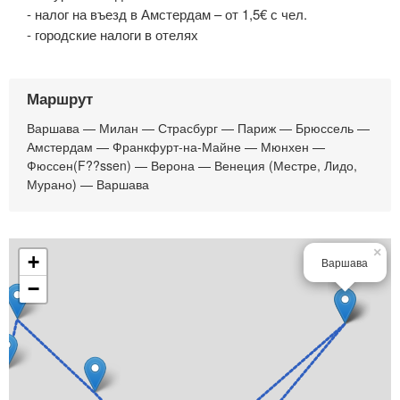
- налог на въезд в Амстердам – от 1,5€ с чел.
- городские налоги в отелях
Маршрут
Варшава — Милан — Страсбург — Париж — Брюссель —
Амстердам — Франкфурт-на-Майне — Мюнхен —
Фюссен(F??ssen) — Верона — Венеция (Местре, Лидо,
Мурано) — Варшава
×
+
Варшава
−