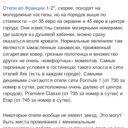
Отели во Франции
1-2*, скорее, походят на
молодежные хостелы, но на порядок выше по
стоимости – от 35 евро на окраине и 45 евро в центре
города. Они известны своими мизерными номерами,
где шагнув из душевой кабинки, можно сразу
оказаться возле кровати. Нормальные явлением там
являются замасленные занавески, прожженный
сигаретами ковер, грязные полотенца и множество
других не очень «комфортных» моментов. Самые
терпимые условия в гостиницах такого класса в сети
отелей Ibis (есть в каждом городе). Самыми
дешевыми считаются отели сети Formule 1 (от ?30 за
номер в сутки, расположены очень далеко от центра
городов), Première Classe (от ?35 за номер в сутки) и
Etap (от ?45 за номер в сутки).
Некоторые отели вообще не имеют звезд. Это могут
быть места проживания с минимальным
количеством удобств, никак не тянущие даже на одну