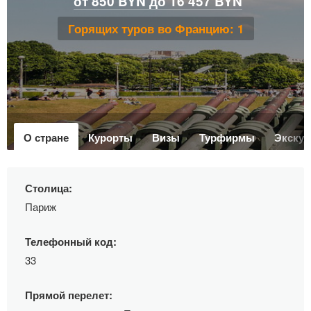
от 850 BYN до 16 457 BYN
Горящих туров во Францию: 1
О стране
Курорты
Визы
Турфирмы
Экскур
Столица:
Париж
Телефонный код:
33
Прямой перелет: