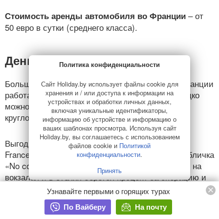
– от
Стоимость аренды автомобиля во Франции
50 евро в сутки (среднего класса).
Деньги
Политика конфиденциальности
Большинство банков и обменных пунктов во Франции
Сайт Holiday.by использует файлы cookie для
хранения и / или доступа к информации на
работают с 9.00-10.00 до 17:00-18:00. Очень редко
устройствах и обработки личных данных,
можно встретить обменники, работающие
включая уникальные идентификаторы,
круглосуточно.
информацию об устройстве и информацию о
ваших шаблонах просмотра. Используя сайт
Holiday.by, вы соглашаетесь с использованием
Выгоднее всего обменивать валюту в «Bank de
файлов cookie и
Политикой
France» либо в обменных пунктах, где висит табличка
конфиденциальности
.
«No commission» (без комиссии). В аэропортах, на
Принять
вокзалах и в отелях берется процент за операцию и
очень невыгодный курс обмена.
Узнавайте первыми о горящих турах
По Вайберу
На почту