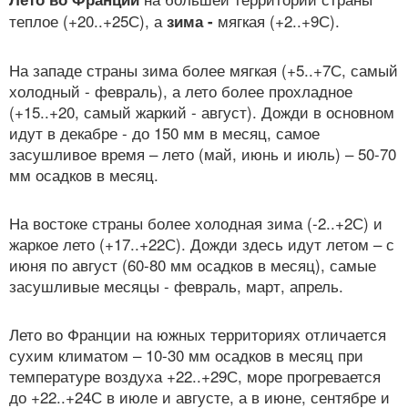
теплое (+20..+25С), а
мягкая (+2..+9С).
зима -
На западе страны зима более мягкая (+5..+7С, самый
холодный - февраль), а лето более прохладное
(+15..+20, самый жаркий - август). Дожди в основном
идут в декабре - до 150 мм в месяц, самое
засушливое время – лето (май, июнь и июль) – 50-70
мм осадков в месяц.
На востоке страны более холодная зима (-2..+2С) и
жаркое лето (+17..+22С). Дожди здесь идут летом – с
июня по август (60-80 мм осадков в месяц), самые
засушливые месяцы - февраль, март, апрель.
Лето во Франции на южных территориях отличается
сухим климатом – 10-30 мм осадков в месяц при
температуре воздуха +22..+29С, море прогревается
до +22..+24С в июле и августе, а в июне, сентябре и