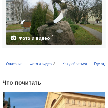
3
Фото и видео
Описание
Фото и видео
3
Как добраться
Где отд
Что почитать