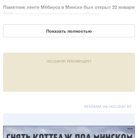
Памятник ленте Мёбиуса в Минске был открыт 22 января
2009 года к восьмидесятилетнему юбилею
Национальной академии наук Беларуси.
Авторы проекта –
специалисты научно-производственного объединения
Показать полностью
«Центр».
О ленте, или листе Мёбиуса часто рассказывают на
уроках математики.
Уникальность этой геометрической
фигуры заключается в том, что шар может беспрерывно и, в
HOLIDAY.BY РЕКОМЕНДУЕТ
теории, бесконечно катиться по поверхности фигуры, бывать
на её внутренней и внешней стороне и при этом не
выкатываться за кромку края.
Лента получила своё название в честь немецкого
математика
Августа Мёбиуса
, которому идея о столь
РЕКЛАМА НА HOLIDAY.BY
необычной геометрической фигуре пришла после того, как он
увидел горничную, неправильно повязавшую свой шейный
платок. Справедливости ради стоит сказать, что в том же
году эта фигура была открыта и другим математиком –
Иоганном Листингом
.