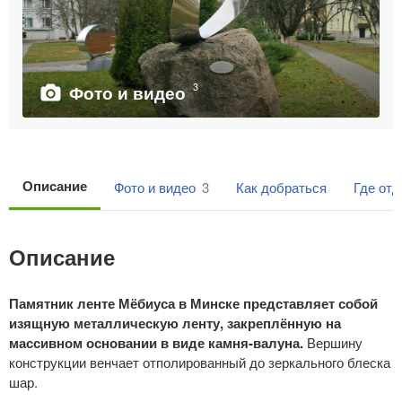
3
Фото и видео
Описание
Фото и видео
3
Как добраться
Где от
Описание
Памятник ленте Мёбиуса в Минске представляет собой
изящную металлическую ленту, закреплённую на
массивном основании в виде камня-валуна.
Вершину
конструкции венчает отполированный до зеркального блеска
шар.