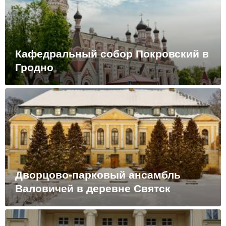
Кафедральный собор Покровский в
Гродно
Дворцово-парковый ансамбль
Валовичей в деревне Святск