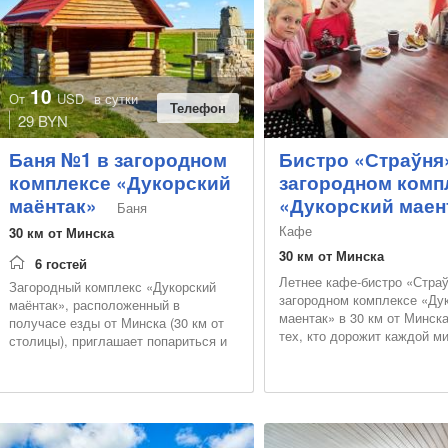
10
От
USD
в сутки
Телефон
29 BYN
Баня №1 в загородном
Бистро «Страўня
комплексе «Дукорский
загородном комп
маёнтак»
«Дукорский маен
Баня
Кафе
30 км от Минска
30 км от Минска
6 гостей
Летнее кафе-бистро «Страў
Загородный комплекс «Дукорский
загородном комплексе «Ду
маёнтак», расположенный в
маентак» в 30 км от Минск
получасе езды от Минска (30 км от
тех, кто дорожит каждой м
столицы), приглашает попариться и
драгоценного отдыха на с
оздоровиться в уютной бане на
воздухе
дровах