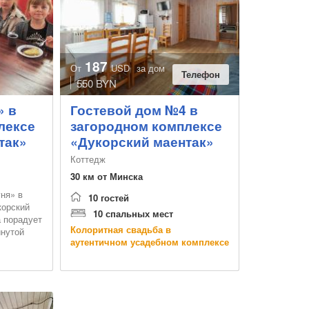
187
От
USD
за дом
Телефон
550 BYN
» в
Гостевой дом №4 в
лексе
загородном комплексе
так»
«Дукорский маентак»
Коттедж
30 км от Минска
ня» в
10 гостей
корский
10 спальных мест
а порадует
Колоритная свадьба в
инутой
аутентичном усадебном комплексе
вежем