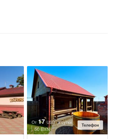
17
От
USD
в сутки
Телефон
50 BYN