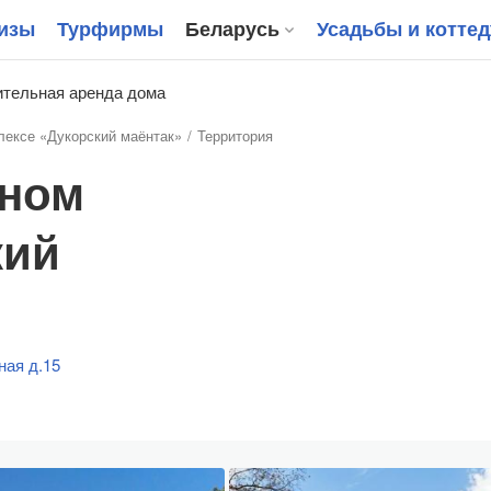
изы
Турфирмы
Беларусь
Усадьбы и котте
тельная аренда дома
лексе «Дукорский маёнтак»
Территория
дном
кий
ная д.15