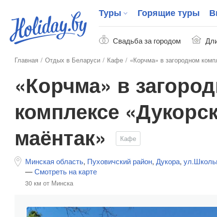
Туры
Горящие туры
В
Свадьба за городом
Дли
Главная
Отдых в Беларуси
Кафе
«Корчма» в загородном комп
«Корчма» в загоро
комплексе «Дукорс
маёнтак»
Кафе
Минская область
,
Пуховичский район
,
Дукора
,
ул.Школь
—
Смотреть на карте
30 км от Минска