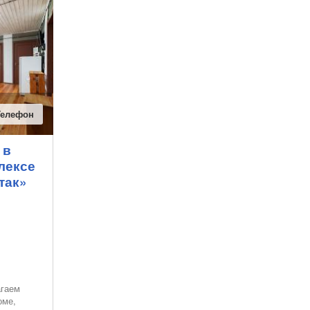
Телефон
 в
лексе
так»
агаем
оме,