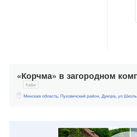
«Корчма» в загородном ком
Кафе
Минская область
,
Пуховичский район
,
Дукора
,
ул.Школь