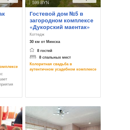
599 BYN
ак
Гостевой дом №5 в
загородном комплексе
«Дукорский маентак»
Коттедж
30 км от Минска
8 гостей
8 спальных мест
Колоритная свадьба в
комплексе
аутентичном усадебном комплексе
кс
шает
приятия