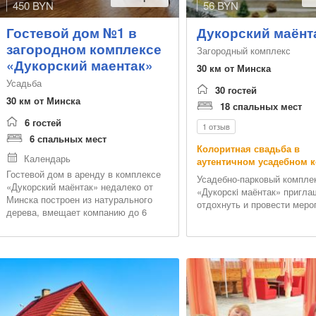
450 BYN
56 BYN
Гостевой дом №1 в
Дукорский маёнт
загородном комплексе
Загородный комплекс
«Дукорский маентак»
30 км от Минска
Усадьба
30 гостей
30 км от Минска
18 спальных мест
6 гостей
1 отзыв
6 спальных мест
Колоритная свадьба в
Календарь
аутентичном усадебном 
Гостевой дом в аренду в комплексе
Усадебно-парковый компле
«Дукорский маёнтак» недалеко от
«Дукорcкi маёнтак» пригла
Минска построен из натурального
отдохнуть и провести меро
дерева, вмещает компанию до 6
человек и имеет все современные
удобства, к котор...