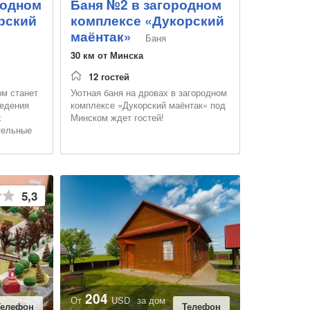
родном
Баня №2 в загородном
рский
комплексе «Дукорский
маёнтак»
Баня
30 км от Минска
12 гостей
м станет
Уютная баня на дровах в загородном
ведения
комплексе «Дукорский маёнтак» под
х
Минском ждет гостей!
тельные
е
ваны
5,3
204
От
USD
за дом
Телефон
Телефон