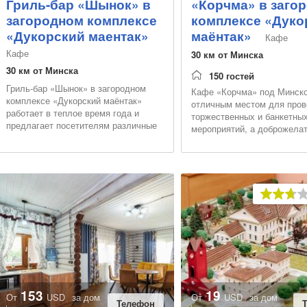
Гриль-бар «Шынок» в
«Корчма» в заго
загородном комплексе
комплексе «Дуко
«Дукорский маентак»
маёнтак»
Кафе
Кафе
30 км от Минска
30 км от Минска
150 гостей
Гриль-бар «Шынок» в загородном
Кафе «Корчма» под Минско
комплексе «Дукорский маёнтак»
отличным местом для про
работает в теплое время года и
торжественных и банкетны
предлагает посетителям различные
мероприятий, а доброжела
напитки, включая продукцию
сотрудники и внимательно
Дукорского бровара, а так...
обслуживание – гарантиро
153
19
От
USD
за дом
От
USD
за дом
Телефон