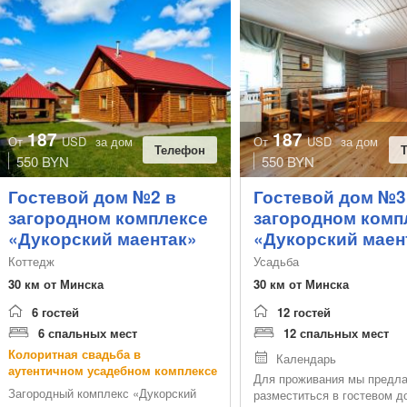
187
187
От
USD
за дом
От
USD
за дом
Телефон
550 BYN
550 BYN
Гостевой дом №2 в
Гостевой дом №3
загородном комплексе
загородном комп
«Дукорский маентак»
«Дукорский маен
Коттедж
Усадьба
30 км от Минска
30 км от Минска
6 гостей
12 гостей
6 спальных мест
12 спальных мест
Колоритная свадьба в
Календарь
аутентичном усадебном комплексе
Для проживания мы предл
Загородный комплекс «Дукорский
разместиться в гостевом д