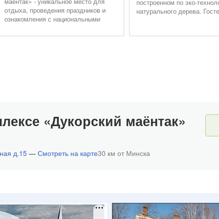
маентак» - уникальное место для
построенном по эко-технол
отдыха, проведения праздников и
натурального дерева. Гост
ознакомления с национальными
вмещается компанию до 12
традициями
и имеет все совре...
плексе «Дукорский маёнтак»
ная д.15
—
Смотреть на карте
30 км от Минска