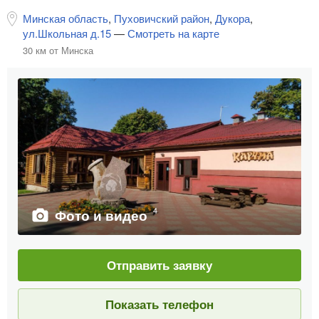
Минская область
,
Пуховичский район
,
Дукора
,
ул.Школьная д.15
—
Смотреть на карте
30 км от Минска
4
Фото и видео
Отправить заявку
Показать телефон