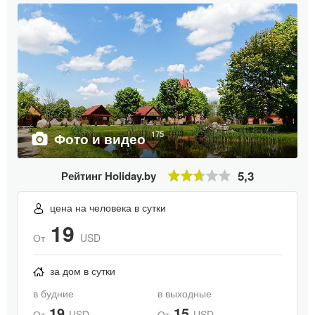
175
Фото и видео
5,3
Рейтинг Holiday.by
цена на человека в сутки
19
От
USD
за дом в сутки
в будние
в выходные
19
15
От
USD
От
USD