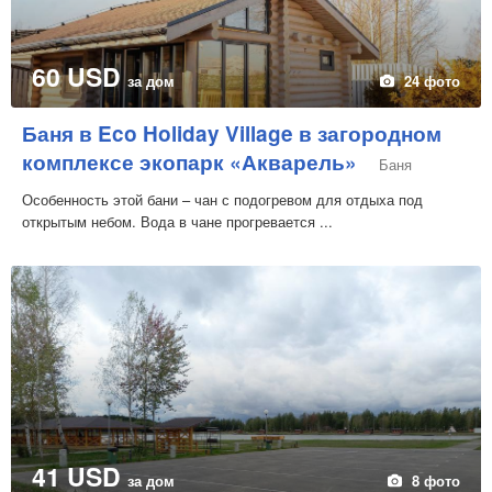
60 USD
за дом
24 фото
Баня в Eco Holiday Village в загородном
комплексе экопарк «Акварель»
Баня
Особенность этой бани – чан с подогревом для отдыха под
открытым небом. Вода в чане прогревается ...
41 USD
за дом
8 фото