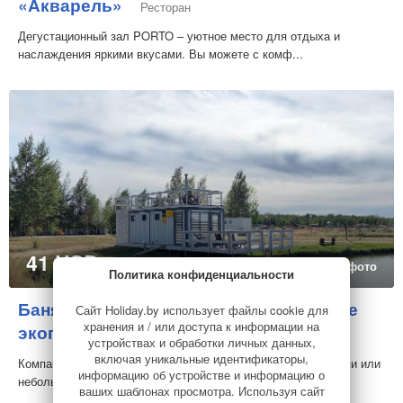
«Акварель»
Ресторан
Дегустационный зал PORTO – уютное место для отдыха и
наслаждения яркими вкусами. Вы можете с комф...
41 USD
за дом
20 фото
Политика конфиденциальности
Баня на плаву в загородном комплексе
Сайт Holiday.by использует файлы cookie для
хранения и / или доступа к информации на
экопарк «Акварель»
Баня
устройствах и обработки личных данных,
включая уникальные идентификаторы,
Компактная, уютная баня для пары, молодой семьи с детьми или
информацию об устройстве и информацию о
небольшой компании. В бане можно хор...
ваших шаблонах просмотра. Используя сайт