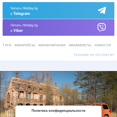
Читать Holiday.by
Telegram
в
Читать Holiday.by
Viber
в
ТЭГИ:
АВИАРЕЙСЫ
,
АВИАКОМПАНИИ
,
АВИАБИЛЕТЫ
,
НОВОСТИ
РЕКЛАМА НА HOLIDAY.BY
Политика конфиденциальности