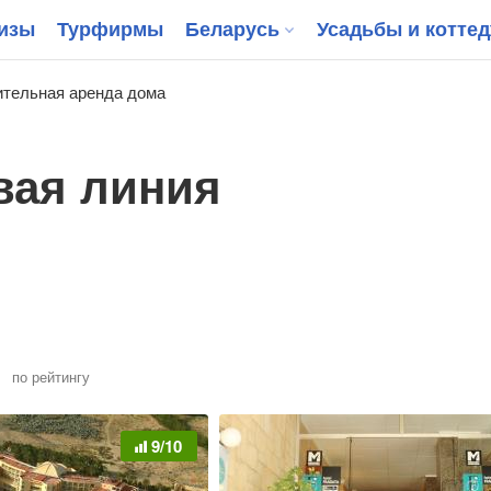
изы
Турфирмы
Беларусь
Усадьбы и котте
тельная аренда дома
вая линия
по рейтингу
9/10