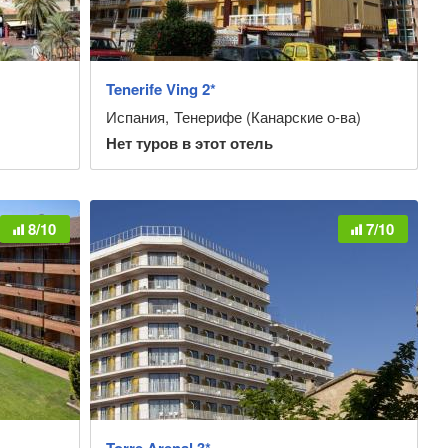
Tenerife Ving 2*
Испания
,
Тенерифе (Канарские о-ва)
Нет туров в этот отель
8/10
7/10