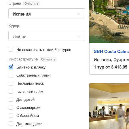
Страна
Очистить
Испания
Курорт
Не показывать отели без туров
SBH Costa Calma
Инфраструктура
Испания
,
Фуэртев
Очистить
1
тур от
3 413,05
Близко к пляжу
Собственный пляж
Песчаный пляж
Галечный пляж
Для детей
С аквапарком
С бассейном
Для молодежи