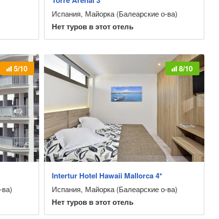
Torre Arenal 3*
Испания
,
Майорка (Балеарские о-ва)
Нет туров в этот отель
5/10
8/10
Intertur Hotel Hawaii Mallorca 4*
-ва)
Испания
,
Майорка (Балеарские о-ва)
Нет туров в этот отель