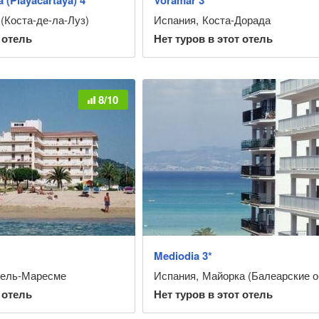
 (Playacartaya) 4*
Voramar 3*
(Коста-де-ла-Луз)
Испания
,
Коста-Дорада
 отель
Нет туров в этот отель
8/10
Mediodia 3*
дель-Маресме
Испания
,
Майорка (Балеарские о
 отель
Нет туров в этот отель