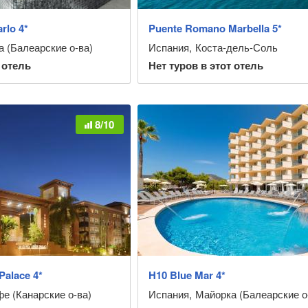
rlo 4*
Puente Romano Marbella 5*
 (Балеарские о-ва)
Испания
,
Коста-дель-Соль
 отель
Нет туров в этот отель
8/10
Palace 4*
H10 Blue Mar 4*
е (Канарские о-ва)
Испания
,
Майорка (Балеарские о