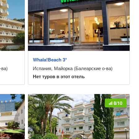
Whala!Beach 3*
-ва)
Испания
,
Майорка (Балеарские о-ва)
Нет туров в этот отель
8/10