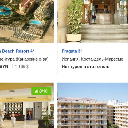
 Beach Resort 4*
Fragata 3*
ентура (Канарские о-ва)
Испания
,
Коста-дель-Маресме
BYN
1 166 $
Нет туров в этот отель
8/10