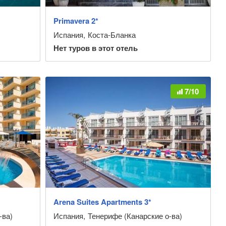
Primavera 2*
Испания
,
Коста-Бланка
Нет туров в этот отель
7/10
Arena Suites Apartments 3*
-ва)
Испания
,
Тенерифе (Канарские о-ва)