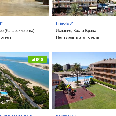
4*
Frigola 3*
е (Канарские о-ва)
Испания
,
Коста-Брава
 отель
Нет туров в этот отель
8/10