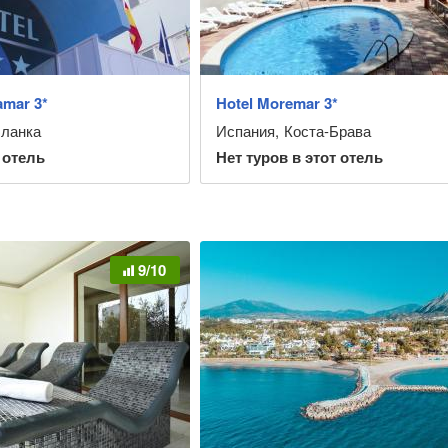
amar 3*
Hotel Moremar 3*
Бланка
Испания
,
Коста-Брава
 отель
Нет туров в этот отель
9/10