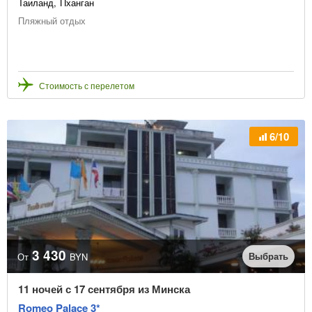
Таиланд
Пханган
Пляжный отдых
Стоимость с перелетом
6/10
3 430
Выбрать
От
BYN
11 ночей с 17 сентября из Минска
Romeo Palace 3*