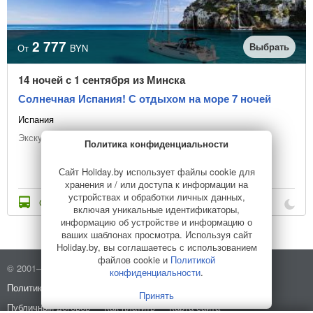
2 777
Выбрать
От
BYN
14 ночей с 1 сентября из Минска
Солнечная Испания! С отдыхом на море 7 ночей
Испания
Экскурсионный тур + отдых на море
Политика конфиденциальности
Сайт Holiday.by использует файлы cookie для
хранения и / или доступа к информации на
устройствах и обработки личных данных,
Стоимость с переездом
включая уникальные идентификаторы,
информацию об устройстве и информацию о
ваших шаблонах просмотра. Используя сайт
Holiday.by, вы соглашаетесь с использованием
файлов cookie и
Политикой
© 2001–2026 Holiday.by
Правила использования сайта
конфиденциальности
.
Политика конфиденциальности
О компании
Принять
Публичный договор
Как платить
Карта сайта