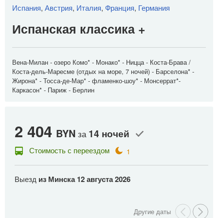
Испания
,
Австрия
,
Италия
,
Франция
,
Германия
Испанская классика +
Вена-Милан - озеро Комо* - Монако* - Ницца - Коста-Брава /
Коста-дель-Маресме (отдых на море, 7 ночей) - Барселона* -
Жирона* - Тосса-де-Мар* - фламенко-шоу* - Монсеррат*-
Каркасон* - Париж - Берлин
2 404
2
BYN
14 ночей
за
Стоимость с переездом
1
Выезд
из Минска
12 августа 2026
В