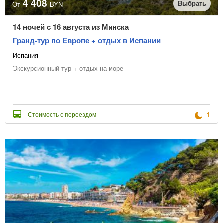
4 408
Выбрать
От
BYN
14 ночей с 16 августа из Минска
Гранд-тур по Европе + отдых в Испании
Испания
Экскурсионный тур + отдых на море
1
Стоимость с переездом