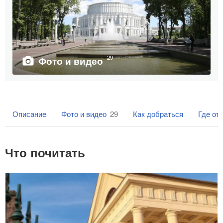
29
Фото и видео
Описание
Фото и видео
29
Как добраться
Где от
Что почитать