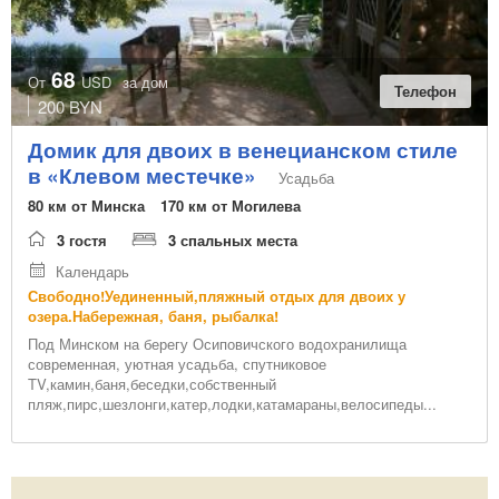
68
От
USD
за дом
Телефон
200 BYN
Домик для двоих в венецианском стиле
в «Клевом местечке»
Усадьба
80 км от Минска
170 км от Могилева
3 гостя
3 спальных места
Календарь
Свободно!Уединенный,пляжный отдых для двоих у
озера.Набережная, баня, рыбалка!
Под Минском на берегу Осиповичского водохранилища
современная, уютная усадьба, спутниковое
TV,камин,баня,беседки,собственный
пляж,пирс,шезлонги,катер,лодки,катамараны,велосипеды...