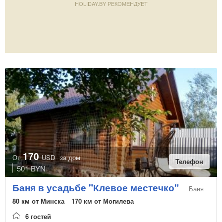
HOLIDAY.BY РЕКОМЕНДУЕТ
170
От
USD
за дом
Телефон
501 BYN
Баня в усадьбе "Клевое местечко"
Баня
80 км от Минска
170 км от Могилева
6 гостей