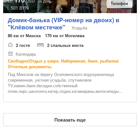
170
От
USD
за дом
Телефон
501 BYN
Домик-банька (VIP-номер на двоих) в
"Клёвом местечке"
Усадьба
80 км от Минска
170 км от Могилева
2 гостя
2 спальных места
Календарь
Свободно!Отдых у озера. Набережная, баня, рыбалка!
Отчетные документы.
Под Минском на берегу Осиповичского водохранилища
современная, уютная усадьба, спутниковое
TV,камин,баня,беседки,собственный
пляж,пирс,шезлонги,катер,лодки,катамараны,велосипеды...
Показать еще