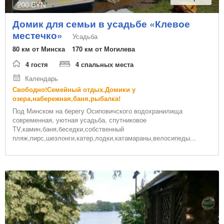
200 BYN
Домик для семьи в усадьбе «Клевое
местечко»
Усадьба
80 км от Минска
170 км от Могилева
4 гостя
4 спальных места
Календарь
Свободно!Семейный отдых.Домики у
озера,набережная,баня,рыбалка!
Под Минском на берегу Осиповичского водохранилища
современная, уютная усадьба, спутниковое
TV,камин,баня,беседки,собственный
пляж,пирс,шезлонги,катер,лодки,катамараны,велосипеды...