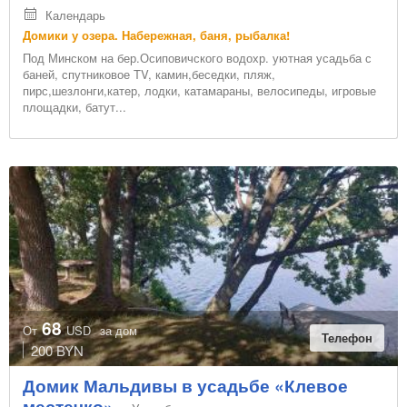
Календарь
Домики у озера. Набережная, баня, рыбалка!
Под Минском на бер.Осиповичского водохр. уютная усадьба с
баней, спутниковое TV, камин,беседки, пляж,
пирс,шезлонги,катер, лодки, катамараны, велосипеды, игровые
площадки, батут...
68
От
USD
за дом
Телефон
200 BYN
Домик Мальдивы в усадьбе «Клевое
местечко»