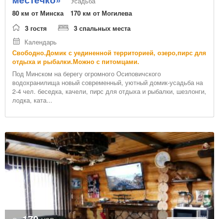
Усадьба
80 км от Минска
170 км от Могилева
3 гостя
3 спальных места
Календарь
Свободно.Домик с уединенной территорией, озеро,пирс для
отдыха и рыбалки.Можно с питомцами.
Под Минском на берегу огромного Осиповичского
водохранилища новый современный, уютный домик-усадьба на
2-4 чел. беседка, качели, пирс для отдыха и рыбалки, шезлонги,
лодка, ката...