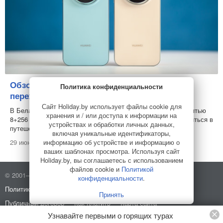
Обзор смартфона Huawei nova 15 Max:
Политика конфиденциальности
переживет пляж, дождь и долгую дорогу
Сайт Holiday.by использует файлы cookie для
В Беларуси стартовали продажи Huawei nova 15 Max с памятью
хранения и / или доступа к информации на
8+256 ГБ. С такой техникой вам сразу же захочется отправиться в
устройствах и обработки личных данных,
путешествие. И вот почему...
включая уникальные идентификаторы,
информацию об устройстве и информацию о
29 июня 2026
ваших шаблонах просмотра. Используя сайт
Holiday.by, вы соглашаетесь с использованием
файлов cookie и
Политикой
© 2001–2026 Holiday.by
Правила использования сайта
конфиденциальности
.
Политика конфиденциальности
О компании
Принять
Публичный договор
Как платить
Карта сайта
Узнавайте первыми о горящих турах
Разработано в
HELLO WORLD