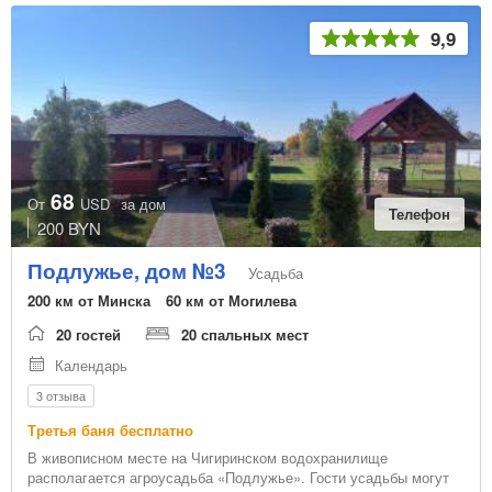
9,9
68
От
USD
за дом
Телефон
200 BYN
Подлужье, дом №3
Усадьба
200 км от Минска
60 км от Могилева
20 гостей
20 спальных мест
Календарь
3 отзыва
Третья баня бесплатно
В живописном месте на Чигиринском водохранилище
располагается агроусадьба «Подлужье». Гости усадьбы могут