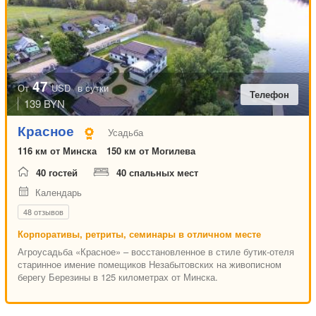
47
От
USD
в сутки
Телефон
139 BYN
Красное
Усадьба
116 км от Минска
150 км от Могилева
40 гостей
40 спальных мест
Календарь
48 отзывов
Корпоративы, ретриты, семинары в отличном месте
Агроусадьба «Красное» – восстановленное в стиле бутик-отеля
старинное имение помещиков Незабытовских на живописном
берегу Березины в 125 километрах от Минска.