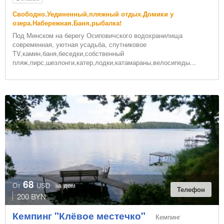
Свободно.Уединенный,пляжный отдых.Домики у
озера.Набережная.Баня,рыбалка!
Под Минском на берегу Осиповичского водохранилища
современная, уютная усадьба, спутниковое
TV,камин,баня,беседки,собственный
пляж,пирс,шезлонги,катер,лодки,катамараны,велосипеды...
68
От
USD
за дом
Телефон
200 BYN
Кемпинг "Клёвое местечко"
Кемпинг