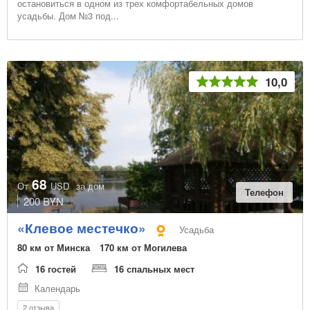
остановиться в одном из трех комфортабельных домов
усадьбы. Дом №3 под...
10,0
68
От
USD
за дом
Телефон
200 BYN
«Клевое местечко»
Усадьба
80 км от Минска
170 км от Могилева
16 гостей
16 спальных мест
Календарь
2 отзыва