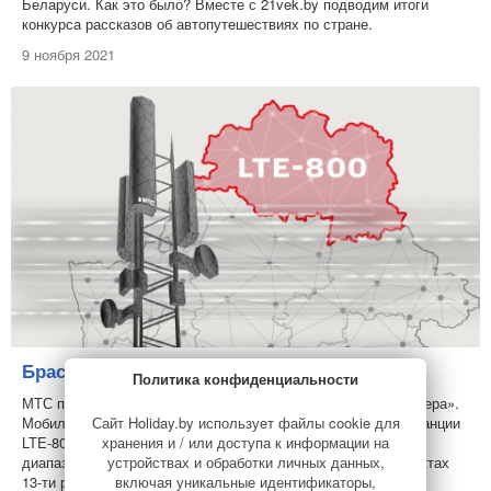
Беларуси. Как это было? Вместе с 21vek.by подводим итоги
конкурса рассказов об автопутешествиях по стране.
9 ноября 2021
Браславские озера стали 4G-парком
Политика конфиденциальности
МТС покрыл сетью 4G национальный парк «Браславские озера».
Сайт Holiday.by использует файлы cookie для
Мобильный оператор запустил дополнительные базовые станции
хранения и / или доступа к информации на
LTE-800 и в других местах Витебской области. Так, новый
устройствах и обработки личных данных,
диапазон 800 МГц включен в более чем 17 населенных пунктах
включая уникальные идентификаторы,
13-ти районов.