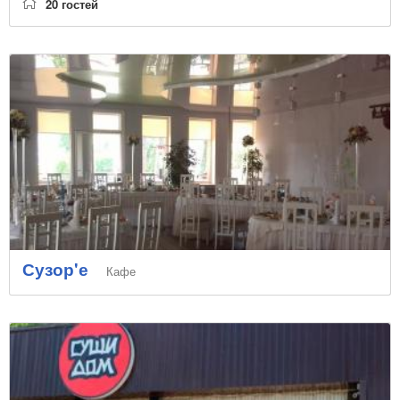
20 гостей
Сузор'е
Кафе