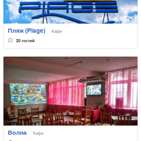
Пляж (Plage)
Кафе
20 гостей
Волна
Кафе