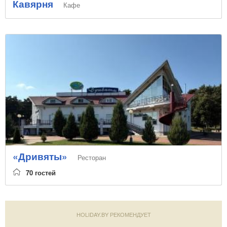
Кавярня
Кафе
«Дривяты»
Ресторан
70 гостей
HOLIDAY.BY РЕКОМЕНДУЕТ