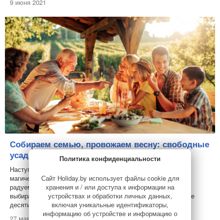
9 июня 2021
Собираем семью, провожаем весну: свободные
усадьбы на 28-30 мая
Политика конфиденциальности
Наступление лета и каникул действуют на нас каким-то
Сайт Holiday.by использует файлы cookie для
магическим образом. Как бы давно ни закончили мы школу,
хранения и / или доступа к информации на
радуемся этой поре года, как в детстве. Собираем близких,
устройствах и обработки личных данных,
выбираем место и уезжаем встречать лето. В обзоре больше
включая уникальные идентификаторы,
десяти вариантов.
информацию об устройстве и информацию о
27 мая 2021