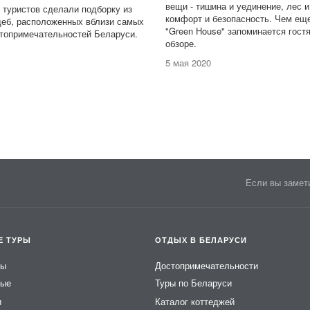
вещи - тишина и уединение, лес и
 туристов сделали подборку из
комфорт и безопасность. Чем ещ
деб, расположенных вблизи самых
"Green House" запоминается гостя
топримечательностей Беларуси.
обзоре.
5 мая 2020
Если вы замети
Е ТУРЫ
ОТДЫХ В БЕЛАРУСИ
ры
Достопримечательности
ные
Туры по Беларуси
и
Каталог коттеджей