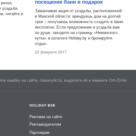
посещение бани в подарок
 речка,
е усадьба
Заманчивая акция от усадьбы, расположенной
м, читайте в
в Минской области: арендуешь дом на долгий
срок – получаешь возможность сходить в баню
бесплатно. Если предложение и усадьба вам
по душе, заходите на страницу «Неманского
кутка» в каталоге Holiday.by и бронируйте
отдых.
22 февраля 2017
ли ошибку на сайте, пожалуйста, выделите её и нажмите Ctrl+Enter
HOLIDAY B2B
Реклама на сайте
Рекламодателям
Партнерам