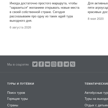
Иногда достаточно простого маршрута, чтобы
Для активных
"заразиться" желанием открывать новые места
пяти агроуса
в своей собственной стране. Сегодня
красивых дос
рассказываем про одну из таких идей тура
8 мая 2020
выходного дня.
6 августа 2026
Мы в соцсетях
ТУРЫ И ПУТЁВКИ
ТЕМАТИЧЕСКИ
Поиск туров
Автобусные ту
Горящие туры
Туры на выход
Страны
Отдых с детьм