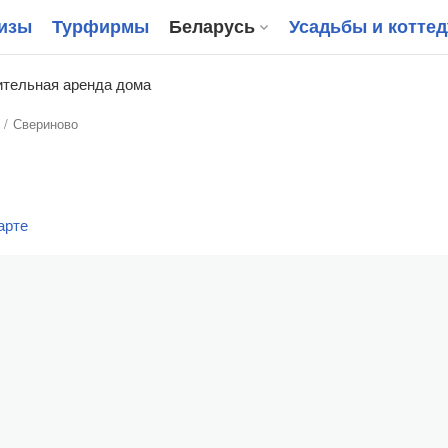
изы
Турфирмы
Беларусь
Усадьбы и котте
тельная аренда дома
Свериново
арте