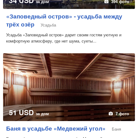
34 USD
за дом
394 фото
«Заповедный остров» - усадьба между
трёх озёр
Усадьба
Усадьба «Заповедный остров» дарит своим гостям уютную и
комфортную атмосферу, где нет шума, суеты...
51 USD
за дом
7 фото
Баня в усадьбе «Медвежий угол»
Баня