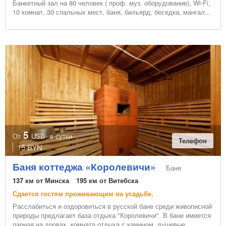
Банкетный зал на 80 человек ( проф. муз. оборудование), Wi-Fi,
10 комнат, 30 спальных мест, баня, бильярд, беседка, мангал...
5
От
USD
в сутки
Телефон
15 BYN
Баня коттеджа «Королевичи»
Баня
137 км от Минска
195 км от Витебска
Сдается гостям проживающим на усадьбе.
Расслабиться и оздоровиться в русской бане среди живописной
природы предлагает база отдыха "Королевичи". В бане имеется
парная на дровах, комната отдыха с камином, душевые.