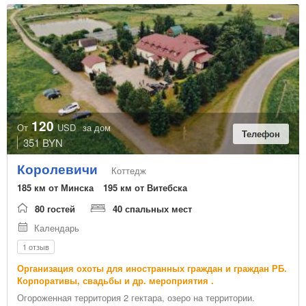
120
От
USD
за дом
Телефон
351 BYN
Королевичи
Коттедж
185 км от Минска
195 км от Витебска
80 гостей
40 спальных мест
Календарь
1 отзыв
Организация охоты для иностранных граждан и граждан РБ.
Корпоративы, свадьбы и др. мероприятия .
Огороженная территория 2 гектара, озеро на территории.