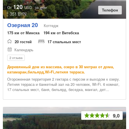
120
От
USD
за дом
Телефон
351 BYN
Озерная 20
Коттедж
175 км от Минска
194 км от Витебска
20 гостей
17 спальных мест
Календарь
2 отзыва
Деревянный дом из массива, озеро в 30 метрах от дома,
катамаран,бильярд,Wi-Fi,летняя терраса.
Огороженная территория 2 гектара с пирсом и выходом к озеру.
Летняя терраса и банкетный зал на 20 человек, Wi-Fi. 6 комнат,
17 спальных мест, баня, бильярд, беседка, мангал, дет...
9,0