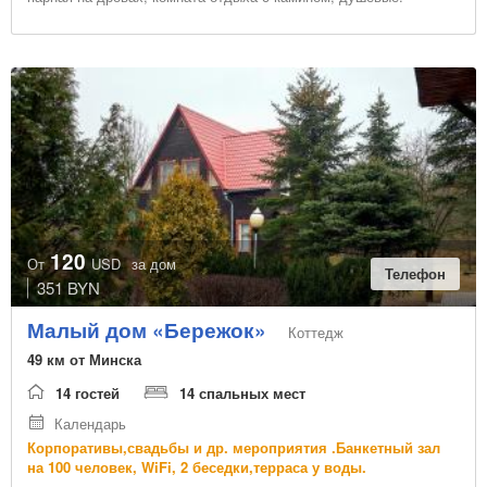
120
От
USD
за дом
Телефон
351 BYN
Малый дом «Бережок»
Коттедж
49 км от Минска
14 гостей
14 спальных мест
Календарь
Корпоративы,свадьбы и др. мероприятия .Банкетный зал
на 100 человек, WiFi, 2 беседки,терраса у воды.