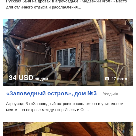
Русская баня на дровах в агроусадьбе «Медвежий угол» - место
для отличного отдыха и расслабления....
34 USD
за дом
17 фото
«Заповедный остров», дом №3
Усадьба
Агроусадьба «Заповедный остров» расположена в уникальном
месте - на острове между озер Ивесь и Оз...