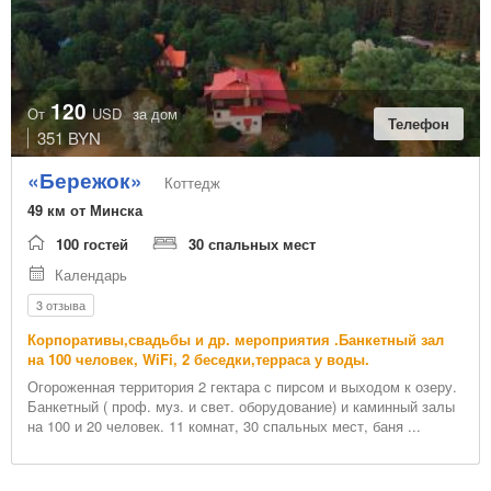
120
От
USD
за дом
Телефон
351 BYN
«Бережок»
Коттедж
49 км от Минска
100 гостей
30 спальных мест
Календарь
3 отзыва
Корпоративы,свадьбы и др. мероприятия .Банкетный зал
на 100 человек, WiFi, 2 беседки,терраса у воды.
Огороженная территория 2 гектара с пирсом и выходом к озеру.
Банкетный ( проф. муз. и свет. оборудование) и каминный залы
на 100 и 20 человек. 11 комнат, 30 спальных мест, баня ...