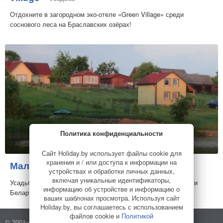
Отдохните в загородном эко-отеле «Green Village» среди
соснового леса на Браславских озёрах!
Политика конфиденциальности
Сайт Holiday.by использует файлы cookie для
хранения и / или доступа к информации на
Маленькая страна
Усадьба
устройствах и обработки личных данных,
включая уникальные идентификаторы,
Усадьба «Маленькая страна» находится в Витебской области
информацию об устройстве и информацию о
Беларуси, на берегу озера Идолто
ваших шаблонах просмотра. Используя сайт
Holiday.by, вы соглашаетесь с использованием
файлов cookie и
Политикой
© 2001–2026 Holiday.by
Правила использования сайта