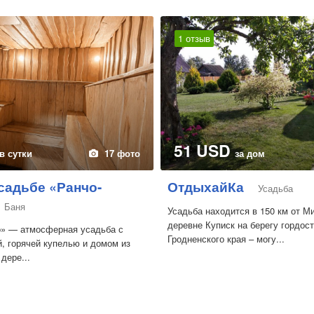
1 отзыв
51 USD
в сутки
17 фото
за дом
садьбе «Ранчо-
ОтдыхайКа
Усадьба
Баня
Усадьба находится в 150 км от М
деревне Куписк на берегу гордос
» — атмосферная усадьба с
Гродненского края – могу...
й, горячей купелью и домом из
дере...