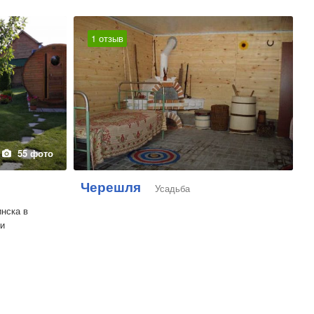
1 отзыв
55 фото
Черешля
Усадьба
инска в
ти