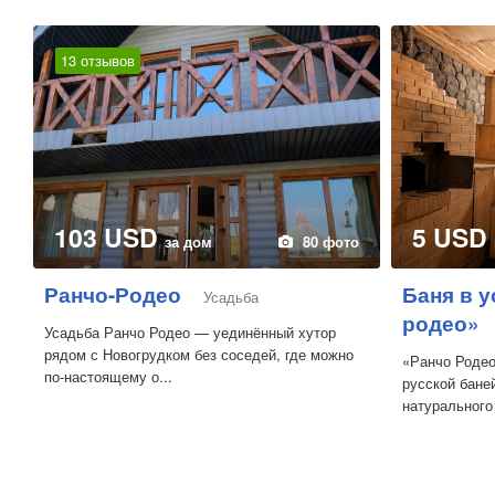
13 отзывов
103 USD
5 USD
за дом
80 фото
Ранчо-Родео
Баня в у
Усадьба
родео»
Усадьба Ранчо Родео — уединённый хутор
рядом с Новогрудком без соседей, где можно
«Ранчо Родео
по-настоящему о...
русской бане
натурального 