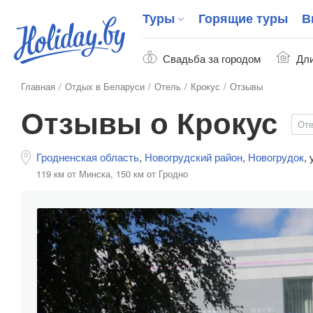
Туры
Горящие туры
В
Свадьба за городом
Дли
Главная
Отдых в Беларуси
Отель
Крокус
Отзывы
Отзывы о Крокус
От
Гродненская область
,
Новогрудский район
,
Новогрудок
,
119 км от Минска,
150 км от Гродно