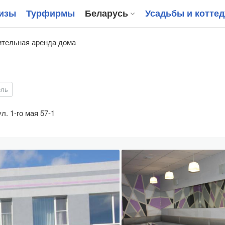
изы
Турфирмы
Беларусь
Усадьбы и котте
тельная аренда дома
ель
ул. 1-го мая 57-1