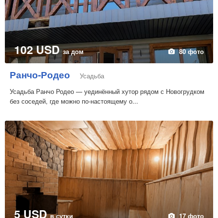
102 USD
за дом
80 фото
Ранчо-Родео
Усадьба
Усадьба Ранчо Родео — уединённый хутор рядом с Новогрудком
без соседей, где можно по-настоящему о...
5 USD
в сутки
17 фото