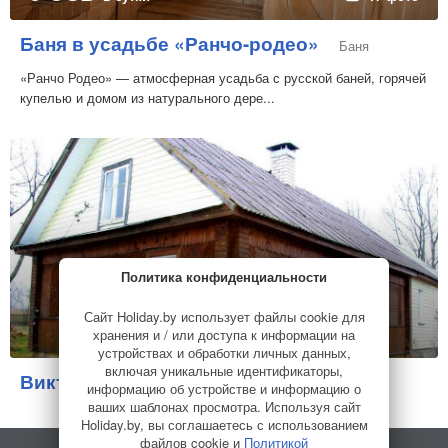
Баня в усадьбе «Ранчо-родео»
Баня
«Ранчо Родео» — атмосферная усадьба с русской баней, горячей
купелью и домом из натурального дере...
Политика конфиденциальности
Сайт Holiday.by использует файлы cookie для
хранения и / или доступа к информации на
устройствах и обработки личных данных,
включая уникальные идентификаторы,
Виктория (озеро Свитязь)
Коттедж
информацию об устройстве и информацию о
ваших шаблонах просмотра. Используя сайт
Holiday.by, вы соглашаетесь с использованием
файлов cookie и
Политикой