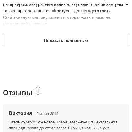
интерьером, аккуратные ванные, вкусные горячие завтраки –
таково предложение от «Крокуса» для каждого гостя.
Собственную машину можно припарковать прямо на
гостиничной парковке.
В десяти номерах может одновременно проживать 31
человек. Это трехместные семейные и улучшенные номера.
Показать полностью
В каждом из них необходимый набор мебели, средства
гигиены, полотенца, телевизоры, бесплатный беспроводной
интернет. В «люксах» также есть одноразовые средства для
бритья, тапочки, халаты. Приятный сюрприз – ежедневные
горячие завтраки от бара «Надежда» доставляются прямо в
номера (включено в стоимость).
Дата обновления: 1 июля 2018
Отзывы
1
Виктория
5 июня 2015
Отель супер!!! Все новое и замечательное! От центральной
площади города до отеля всего 10 минут хотьбы, а уже