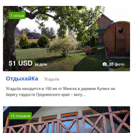
1 отзыв
51 USD
за дом
55 фото
ОтдыхайКа
Усадьба
Усадьба находится в 150 км от Минска в деревне Куписк на
берегу гордости Гродненского края – могу...
13 отзывов