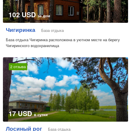
102 USD
за дом
Чигиринка
База отдыха
База отдыха Чигиринка расположена в уютном месте на берегу
Чигиринского водохранилища
2 отзыва
17 USD
в сутки
Лосиный рог
База отдыха