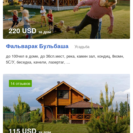
220 USD
за дом
Фальварак Бульбаша
Усадьба
до 100чел в доме, до 36сп.мест, река, камин зал, кондиц, 8комн,
5С/У, беседка, качели, лазертаг, ...
14 отзывов
115 USD
за дом