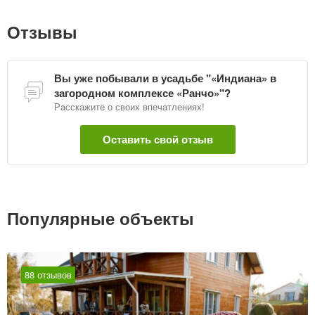
Гомеля имеет развитую инфраструктуру: имеется ресторан,
банный комплекс с джакузи на открытой террасе, огромный
Отзывы
выбор различных развлечений и активностей (катание на
лощадях, вездеходы, велосипеды, катамаран, веревочный
парк, лазертаг, бык родео, волейбол, батут, караоке,
Вы уже побывали в усадьбе "«Индиана» в
контактный зоопарк, мангал и многое другое).
загородном комплексе «Ранчо»"?
Дата обновления: 16 сентября 2022
Расскажите о своих впечатлениях!
Оставить свой отзыв
Популярные объекты
88 отзывов