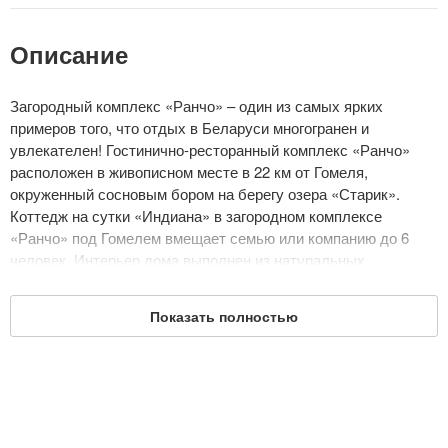
Описание
Загородный комплекс «Ранчо» – один из самых ярких
примеров того, что отдых в Беларуси многогранен и
увлекателен! Гостинично-ресторанный комплекс «Ранчо»
расположен в живописном месте в 22 км от Гомеля,
окруженный сосновым бором на берегу озера «Старик».
Коттедж на сутки «Индиана» в загородном комплексе
«Ранчо» под Гомелем вмещает семью или компанию до 6
человек. Интерьер дома выполнен из натуральных
материалов с преобладанием дерева и кирпича. Дом в
аренду имеет 3 спальные комнаты с односпальными и
Показать полностью
двуспальными кроватями, гостиную с обеденной зоной и
камином, санузел с душевой и полотенцами. При
необходимости можно оборудовать доп.спальное место. Из
бытовой техники гости найдут телевизор, холодильник, фен,
чайник. Работает система кондиционирования.
Гостинично-развлекательный комплекс «Ранчо» недалеко от