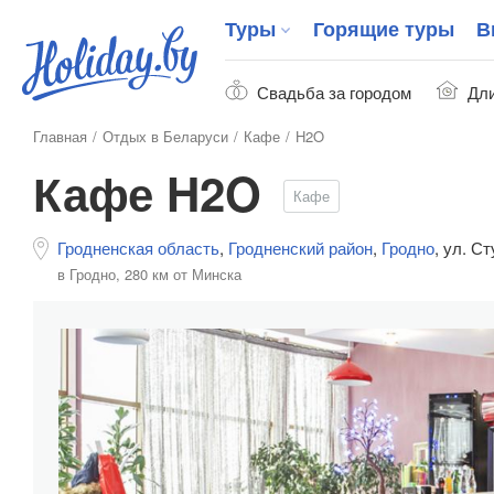
Туры
Горящие туры
В
Свадьба за городом
Дли
Главная
Отдых в Беларуси
Кафе
H2O
Кафе H2O
Кафе
Гродненская область
,
Гродненский район
,
Гродно
,
ул. Ст
в Гродно,
280 км от Минска