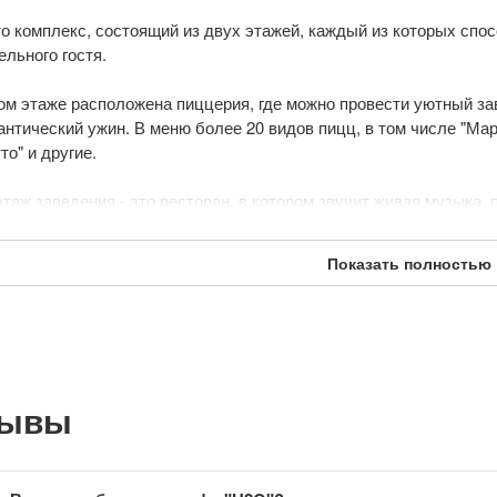
то комплекс, состоящий из двух этажей, каждый из которых спо
ельного гостя.
ом этаже расположена пиццерия, где можно провести уютный за
антический ужин. В меню более 20 видов пицц, в том числе "Марг
о" и другие.
этаж заведения - это ресторан, в котором звучит живая музыка,
ятия.
Показать полностью
едлагает блюда европейской, белорусской и авторской кухни.
новления: 15 мая 2019
зывы