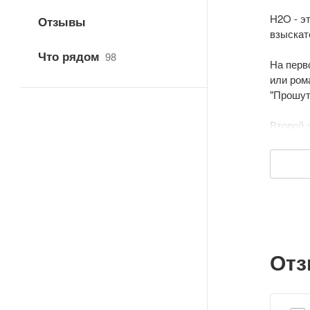
H2O - э
Отзывы
взыскат
Что рядом
98
На перв
или ром
"Прошутт
Второй 
меропри
Меню пр
Дата об
От