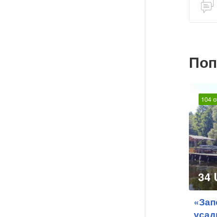
Поп
104 
34
«Зап
усад