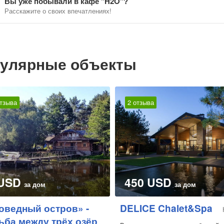
Вы уже побывали в кафе "H2O"?
Расскажите о своих впечатлениях!
улярные объекты
отзыва
2 отзыва
 USD
450 USD
за дом
за дом
оведный остров» -
DELICE Chalet&Spa
ьба между трёх озёр