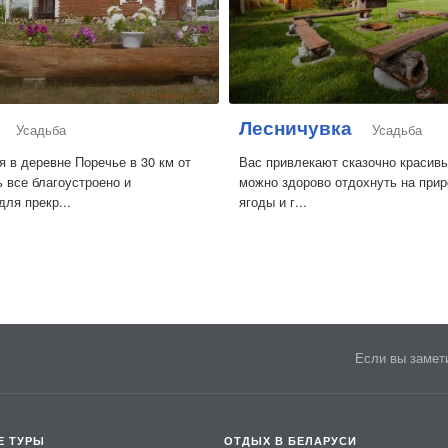
Лесничувка
Усадьба
Усадьба
 в деревне Поречье в 30 км от
Вас привлекают сказочно красивы
ь все благоустроено и
можно здорово отдохнуть на прир
ля прекр...
ягоды и г...
Если вы замети
Е ТУРЫ
ОТДЫХ В БЕЛАРУСИ