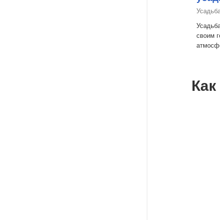
Усадьб
Усадьба
своим 
атмосфе
Как