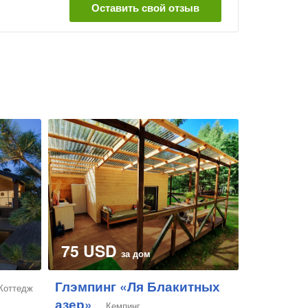
Оставить свой отзыв
75 USD
за дом
Глэмпинг «Ля Блакитных
Коттедж
азер»
Кемпинг