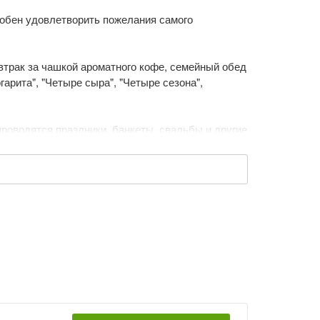
собен удовлетворить пожелания самого
втрак за чашкой ароматного кофе, семейный обед
арита", "Четыре сыра", "Четыре сезона",
 проводятся праздники, банкеты, свадьбы и другие