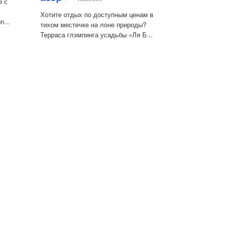
е с
Хотите отдых по доступным ценам в
п...
тихом местечке на лоне природы?
Терраса глэмпинга усадьбы «Ля Б...