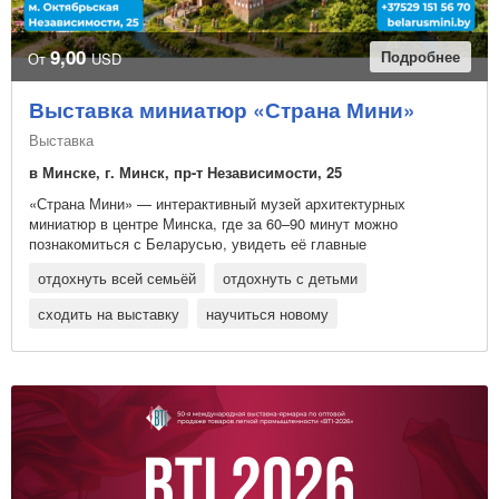
9,00
Подробнее
От
USD
Выставка миниатюр «Страна Мини»
Выставка
в Минске, г. Минск, пр-т Независимости, 25
«Страна Мини» — интерактивный музей архитектурных
миниатюр в центре Минска, где за 60–90 минут можно
познакомиться с Беларусью, увидеть её главные
достопримечательности и выбрать идеи для будущих
отдохнуть всей семьёй
отдохнуть с детьми
путешествий по стране
сходить на выставку
научиться новому