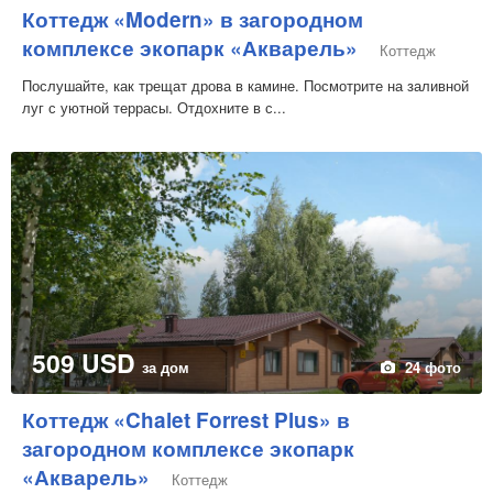
Коттедж «Modern» в загородном
комплексе экопарк «Акварель»
Коттедж
Послушайте, как трещат дрова в камине. Посмотрите на заливной
луг с уютной террасы. Отдохните в с...
509 USD
за дом
24 фото
Коттедж «Chalet Forrest Plus» в
загородном комплексе экопарк
«Акварель»
Коттедж