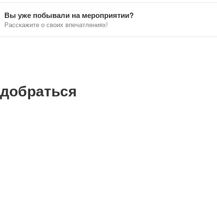
ь на кого-нибудь из посетителей. В этом и заключается прелес
Вы уже побывали на мероприятии?
мечты, фантазии и чудес.
Расскажите о своих впечатлениях!
а живых бабочек в непременно запомнится всем, поскольку тол
 демонстрируют бабочки, их переливающиеся под светом крыль
х, отпугивающими хищников или с размахом, позволяющим прео
отели удивить любимых и близких необычно проведенным днем, 
 добраться
ный мир природы приоткроет завесу тайны тем, кто решит прий
тво и видовой состав бабочек может меняться еженедельно на 
акже можно посмотреть и купить картины с настоящими бабочка
ие квартиры, дома, офиса, кафе; есть много сувениров, подарко
емя работы:
с 11:00 - 19:00
едневно, кроме понедельника
фолиния:
647 35 42