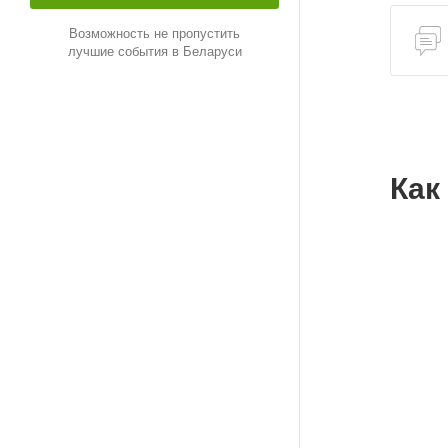
присест
Возможность не пропустить
стране 
лучшие события в Беларуси
Выставк
которые
животны
Давно х
Как
Загадоч
Количес
У нас т
украшен
Вр
Еж
Ин
+375 29 