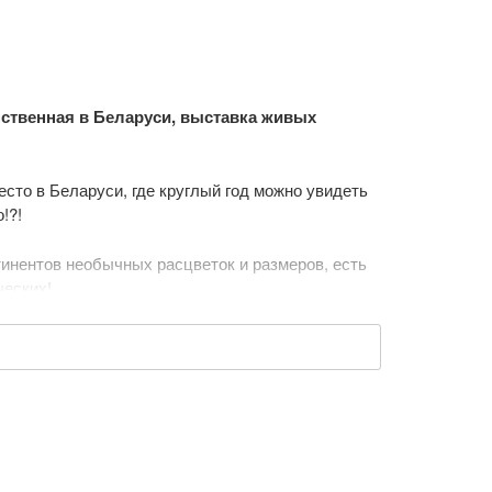
нственная в Беларуси, выставка живых
сто в Беларуси, где круглый год можно увидеть
!?!
тинентов необычных расцветок и размеров, есть
ческих!
уйством его красок, вовсе не обязательно лететь
живых тропических бабочек в Минске. В
рхающих цветов", как называют их в народе,
ть за процессом рождения, питания и полетом
ивительной прогулке. Наши бабочки не прочь