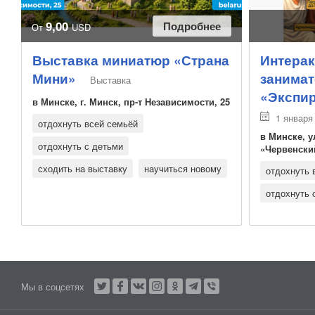
9,00
Подробнее
От
USD
Выставка миниатюр «Страна
Интерак
Мини»
занимат
Выставка
«Экспи
в Минске, г. Минск, пр-т Независимости, 25
1 января 
отдохнуть всей семьёй
в Минске, у
отдохнуть с детьми
«Червенски
сходить на выставку
научиться новому
отдохнуть 
отдохнуть 
Мы в соцсетях