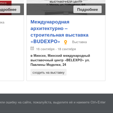
одробнее
Подробнее
Международная
вка
архитектурно –
строительная выставка
«BUDEXPO»
Выставка
16 сентября - 18 сентября
в Минске, Минский международный
выставочный центр «BELEXPO» ул.
Павлины Меделки, 24
сходить на выставку
ли ошибку на сайте, пожалуйста, выделите её и нажмите Ctrl+Enter