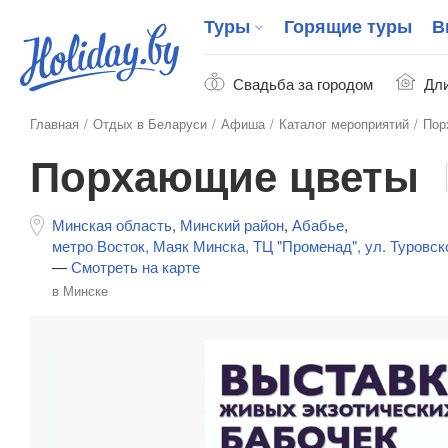
Туры
Горящие туры
В
Свадьба за городом
Дли
Главная
Отдых в Беларуси
Афиша
Каталог мероприятий
Пор
Порхающие цветы
Минская область
,
Минский район
,
Абабье
,
метро Восток, Маяк Минска, ТЦ "Променад", ул. Туровско
—
Смотреть на карте
в Минске