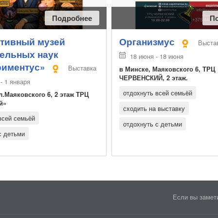
Подробнее
П
тивный музей
Организмус
Выста
ельных наук
18 июня - 18 июня
риментус»
Выставка
в Минске, Маяковского 6, ТРЦ
ЧЕРВЕНСКИЙ, 2 этаж.
- 1 января
отдохнуть всей семьёй
л.Маяковского 6, 2 этаж ТРЦ
й»
сходить на выставку
всей семьёй
отдохнуть с детьми
с детьми
Если вы замети