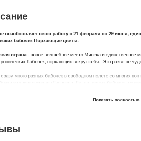
сание
е возобновляет свою работу с 21 февраля по 29 июня, еди
ческих бабочек Порхающие цветы.
овая страна
- новое волшебное место Минска и единственное ме
ропических бабочек, порхающих вокруг себя. Это разве не чудо
 сразу много разных бабочек в свободном полете со многих кон
бочки из книги рекордов Гиннесса. Да, да, живых бабочек, тропи
о чтобы побывать в тропическом лесу, насладиться красотой и б
Показать полностью
есь океан в тропики. Для этого достаточно прийти на выставку 
вке, весьма приближенной к реальной среде обитания "живых по
видеть различные виды этих прекрасных существ.
зывы
х посетителей открывается уникальная возможность понаблюда
, сделать яркие запоминающиеся фото и видео на память об уд