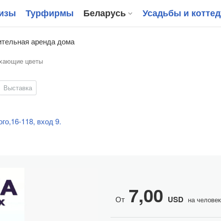
изы
Турфирмы
Беларусь
Усадьбы и котте
тельная аренда дома
хающие цветы
Выставка
го,16-118, вход 9.
7,00
От
USD
на челове