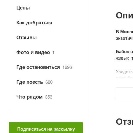
Цены
Опи
Как добраться
В Минск
Отзывы
экзоти
Бабочк
Фото и видео
1
живых т
Где остановиться
1696
Увидеть
даже ба
Где поесть
620
Для тог
Что рядом
353
через в
обстано
можно у
От
Для все
Подписаться на рассылку
бабочек