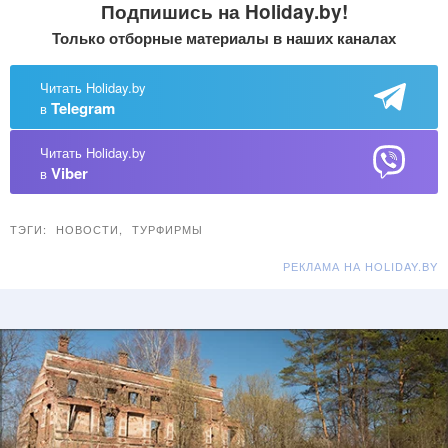
Подпишись на Holiday.by!
Только отборные материалы в наших каналах
Читать Holiday.by
Telegram
в
Читать Holiday.by
Viber
в
ТЭГИ:
НОВОСТИ
,
ТУРФИРМЫ
РЕКЛАМА НА HOLIDAY.BY