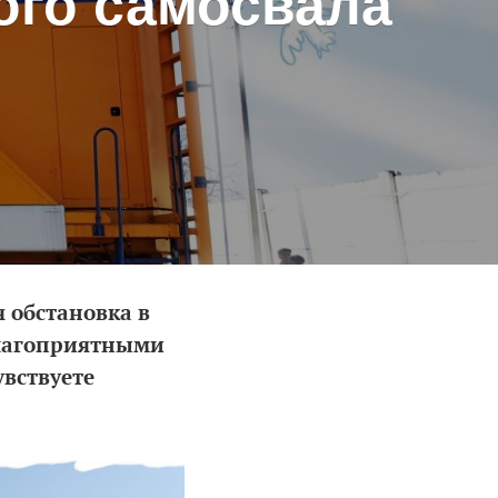
ого самосвала
 обстановка в
благоприятными
вствуете