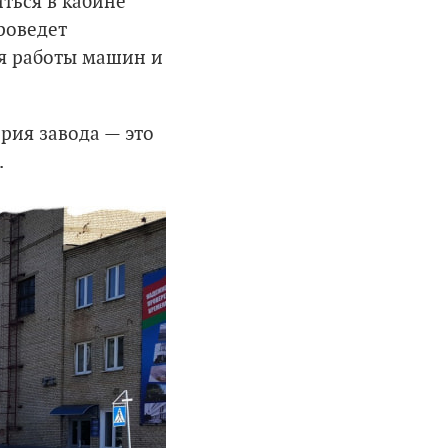
ться в кабине
роведет
ия работы машин и
рия завода — это
.