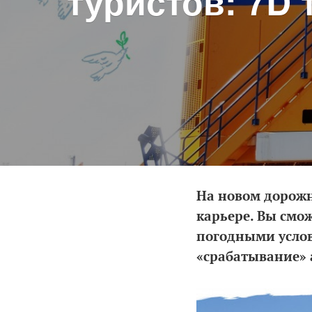
туристов: 7D
На новом дорожн
карьере. Вы смо
погодными услов
«срабатывание» 