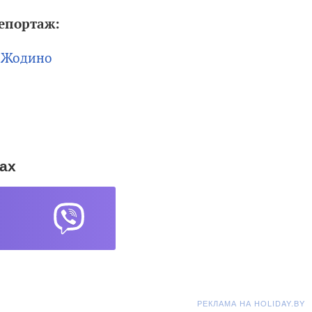
репортаж:
й Жодино
ах
РЕКЛАМА НА HOLIDAY.BY