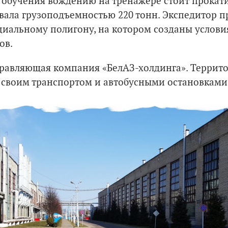
 обучения вождению на тренажере стоит прокати
вала грузоподъемностью 220 тонн. Экспедитор п
циальному полигону, на котором созданы услов
ов.
равляющая компания «БелАЗ-холдинга». Террито
со своим транспортом и автобусными остановками