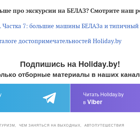
льше про экскурсии на БЕЛАЗ? Смотрите наш 
». Частка 7: большие машины БЕЛАЗа и типичны
талоге достопримечательностей Holiday.by
Подпишись на Holiday.by!
олько отборные материалы в наших канал
y
Читать Holiday.by
Viber
в
ТУРИЗМ
,
ЧЕМ ЗАНЯТЬСЯ НА ВЫХОДНЫХ
,
АВТОПУТЕШЕСТВИЯ