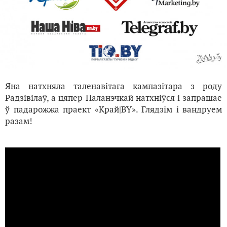
Яна натхняла таленавітага кампазітара з роду
Радзівілаў, а цяпер Паланэчкай натхніўся і запрашае
ў падарожжа праект «Край|BY». Глядзім і вандруем
разам!