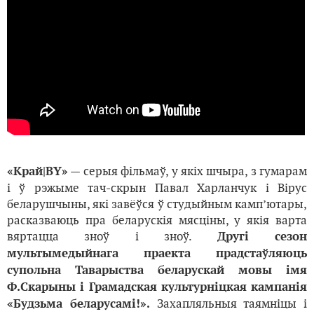
— серыя фільмаў, у якіх шчыра, з гумарам
«Край|BY»
і ў рэжыме тач-скрын Павал Харланчук і Вірус
беларушчыны, які завёўся ў студыйным камп’ютары,
расказваюць пра беларускія мясціны, у якія варта
вяртацца зноў і зноў.
Другі сезон
мультымедыйнага праекта прадстаўляюць
супольна Таварыства беларускай мовы імя
Ф.Скарыны і Грамадская культурніцкая кампанія
Захапляльныя таямніцы і
«Будзьма беларусамі!».