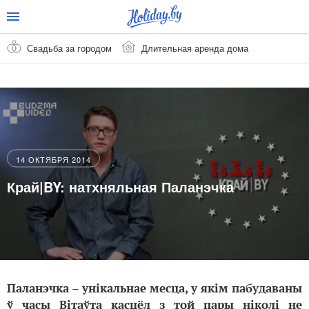
Свадьба за городом
Длительная аренда дома
14 ОКТЯБРЯ 2014
Край|BY: натхняльная Паланэчка
Паланэчка – унікальнае месца, у якім пабудаваны
ў часы Вітаўта касцёл з той пары ніколі не