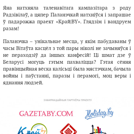
Яна натхняла таленавітага кампазітара з роду
Радзівілаў, а цяпер Паланэчкай натхніўся і запрашае
ў падарожжа праект «Край|BY». Глядзім і вандруем
разам!
Паланэчка – унікальнае месца, у якім пабудаваны ў
часы Вітаўта касцёл з той пары ніколі не зачыняўся і
не пераходзіў да іншых канфесій! Ці шмат дзе ў
Беларусі могуць гэтым пахваліцца? Гэтая сёння
правінцыйная вёска калісьці была мястэчкам, бачыла
войны і паўстанні, паразы і перамогі, моц веры і
яднання людзей.