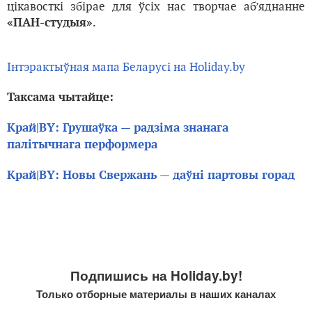
цікавосткі збірае для ўсіх нас творчае аб’яднанне
.
«ПАН-студыя»
Інтэрактыўная мапа Беларусі на Holiday.by
Таксама чытайце:
Край|BY: Грушаўка — радзіма знанага
палітычнага перформера
Край|BY: Новы Свержань — даўні партовы горад
Подпишись на Holiday.by!
Только отборные материалы в наших каналах