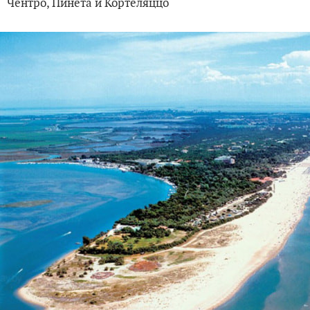
Чентро, Пинета и Кортеляццо