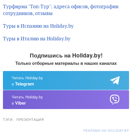
Турфирма "Топ-Тур": адреса офисов, фотографии
сотрудников, отзывы
Туры в Испанию на Holiday.by
Туры в Италию на Holiday.by
Подпишись на Holiday.by!
Только отборные материалы в наших каналах
Читать Holiday.by
Telegram
в
Читать Holiday.by
Viber
в
ТЭГИ:
ПРЕЗЕНТАЦИЯ
РЕКЛАМА НА HOLIDAY.BY