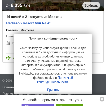
8 035
Выбрать
От
BYN
14 ночей с 21 августа из Москвы
Radisson Resort Mui Ne 4*
Вьетнам
Фантхиет
Пляжный отдых
Политика конфиденциальности
Виза не нужна
Сайт Holiday.by использует файлы cookie для
хранения и / или доступа к информации на
устройствах и обработки личных данных,
Стоимость с перелетом
включая уникальные идентификаторы,
информацию об устройстве и информацию о
ваших шаблонах просмотра. Используя сайт
Holiday.by, вы соглашаетесь с использованием
файлов cookie и
Политикой
© 2001–2026 Holiday.by
Правила использования сайта
конфиденциальности
.
Политика конфиденциальности
О компании
Принять
Публичный договор
Как платить
Карта сайта
Узнавайте первыми о горящих турах
Разработано в
HELLO WORLD
Стоковые изображения от
Depositphotos