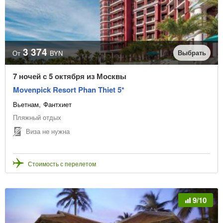
3 374
Выбрать
От
BYN
7 ночей с 5 октября из Москвы
Movenpick Resort Phan Thiet 5*
Вьетнам
Фантхиет
Пляжный отдых
Виза не нужна
Стоимость с перелетом
9/10